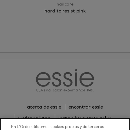
nail care
hard to resist pink
essie
acerca de essie
encontrar essie
cookie settings
preguntas y respuestas
En L’Oréal utilizamos cookies propias y de terceros
sitemap
contacta con nosotros