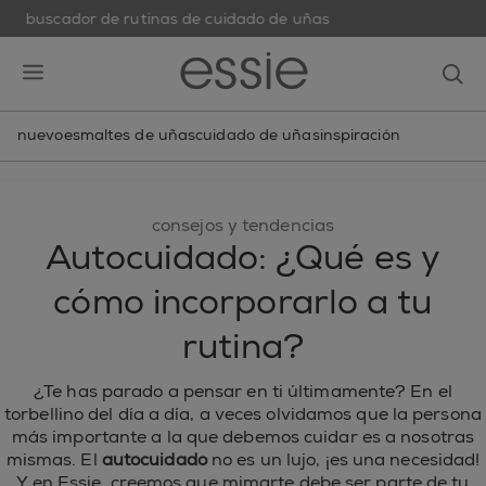
buscador de rutinas de cuidado de uñas
skip to main content
essie
op
open hamburguer menu
nuevo
esmaltes de uñas
cuidado de uñas
inspiración
consejos y tendencias
Autocuidado: ¿Qué es y
cómo incorporarlo a tu
rutina?
¿Te has parado a pensar en ti últimamente? En el
torbellino del día a día, a veces olvidamos que la persona
más importante a la que debemos cuidar es a nosotras
mismas. El
autocuidado
no es un lujo, ¡es una necesidad!
Y en Essie, creemos que mimarte debe ser parte de tu