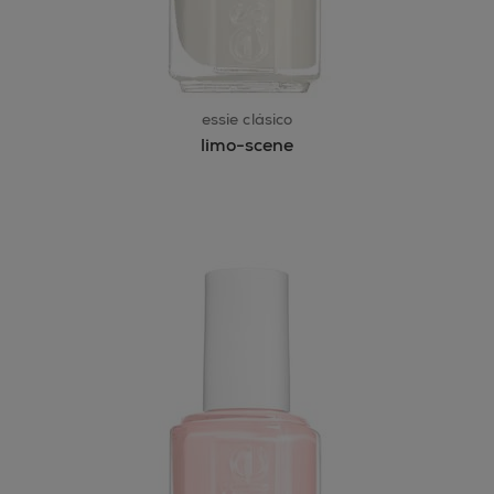
essie clásico
limo-scene