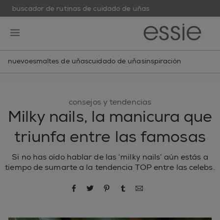
buscador de rutinas de cuidado de uñas
skip to main content
essie
open hamburguer menu
nuevo
esmaltes de uñas
cuidado de uñas
inspiración
consejos y tendencias
Milky nails, la manicura que
triunfa entre las famosas
Si no has oído hablar de las ‘milky nails’ aún estás a
tiempo de sumarte a la tendencia TOP entre las celebs.
compartir por Facebook
compartir por Twitter
compartir por Pinterest
compartir por Tumblr
compartir por correo