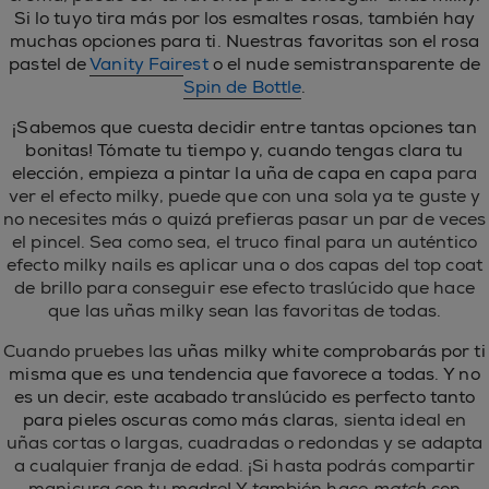
Si lo tuyo tira más por los esmaltes rosas, también hay
muchas opciones para ti. Nuestras favoritas son el rosa
pastel de
Vanity Fairest
o el nude semistransparente de
Spin de Bottle
.
¡Sabemos que cuesta decidir entre tantas opciones tan
bonitas! Tómate tu tiempo y, cuando tengas clara tu
elección, empieza a pintar la uña de capa en capa
para
ver el efecto milky, puede que con una sola ya te guste y
no necesites más o quizá prefieras pasar un par de veces
el pincel. Sea como sea, el truco final para un auténtico
efecto milky nails es aplicar una o dos capas del top coat
de brillo para conseguir ese efecto traslúcido que hace
que las uñas milky sean las favoritas de todas.
Cuando pruebes las
uñas milky white comprobarás por ti
misma que es una tendencia que favorece a todas. Y no
es un decir, este acabado translúcido es perfecto tanto
para pieles oscuras como más claras
, sienta ideal en
uñas cortas o largas, cuadradas o redondas y se adapta
a cualquier franja de edad. ¡Si hasta podrás compartir
manicura con tu madre! Y también hace
match
con