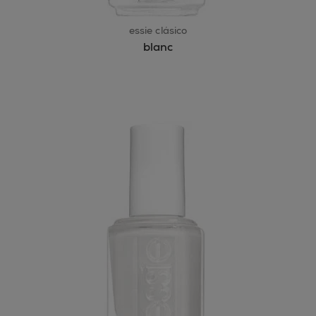
essie clásico
blanc