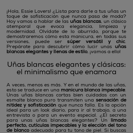
¡Hola, Essie Lovers! ¿Lista para darle a tus uñas un
toque de sofisticación que nunca pasa de moda?
Hoy vamos a hablar de las
uñas blancas
, un clásico
atemporal que evoca elegancia, limpieza y
modernidad. Olvídate de lo aburrido, porque te
demostraremos cómo esta manicura, en todas sus
versiones, puede ser
súper versátil y chic
.
Prepárate para descubrir cómo lucir unas
uñas
blancas elegantes y llenas de estilo
, ¡vamos a ello!
Uñas blancas elegantes y clásicas:
el minimalismo que enamora
A veces, menos es más. Y en el mundo de las uñas,
esto se traduce en una
manicura blanca impecable
.
Unas uñas blancas cortas bien cuidadas con un
esmalte blanco puro transmiten una
sensación de
nitidez y sofisticación
que nunca falla. Es la opción
ideal para un look diario, para ir al trabajo, a una
entrevista o para un evento especial. ¿El secreto
para unas uñas blancas elegantes? Un
limado
perfecto, cutículas impecables y la elección del tono
de blanco
adecuado para tu tono de piel. Si buscas