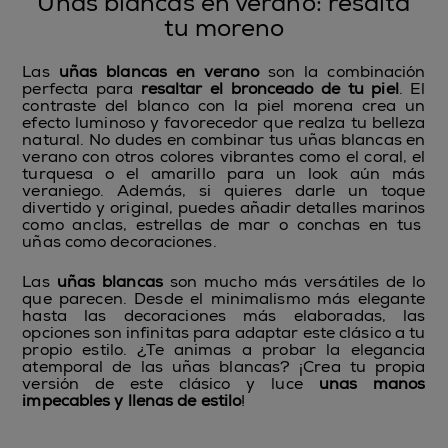
Uñas blancas en verano: resalta
tu moreno
Las
uñas blancas en verano
son la combinación
perfecta para
resaltar el bronceado de tu piel
. El
contraste del blanco con la piel morena crea un
efecto luminoso y favorecedor que realza tu belleza
natural. No dudes en combinar tus uñas blancas en
verano con otros colores vibrantes como el coral, el
turquesa o el amarillo para un look aún más
veraniego. Además, si quieres darle un toque
divertido y original, puedes
añadir detalles marinos
como anclas, estrellas de mar o conchas en tus
uñas como decoraciones.
Las
uñas blancas
son mucho más versátiles de lo
que parecen. Desde el minimalismo más elegante
hasta las decoraciones más elaboradas, las
opciones son infinitas para adaptar este clásico a tu
propio estilo. ¿Te animas a probar la elegancia
atemporal de las uñas blancas? ¡Crea tu propia
versión de este clásico y luce
unas manos
impecables y llenas de estilo
!