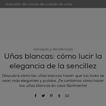
buscador de rutinas de cuidado de uñas
open hamburguer menu
nuevo
esmaltes de uñas
cuidado de uñas
inspiración
consejos y tendencias
Uñas blancas: cómo lucir la
elegancia de la sencillez
Descubre cómo las uñas blancas hacen que tus looks se
vean más elegantes y pulidos. ¡Te contamos cómo hacer
tus uñas blancas en casa fácilmente!
compartir por Facebook
compartir por Twitter
compartir por Pinterest
compartir por Tumblr
compartir por correo