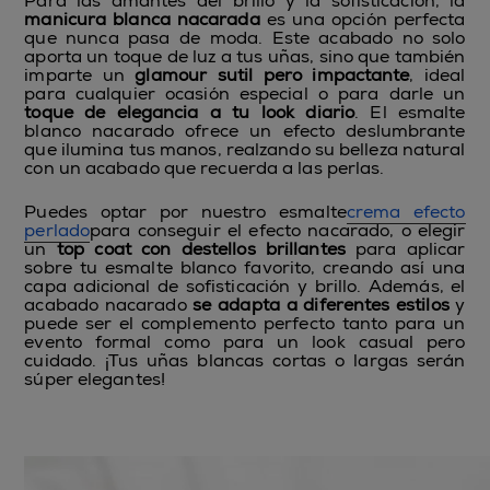
Para las amantes del brillo y la sofisticación, la
manicura blanca nacarada
es una opción perfecta
que nunca pasa de moda. Este acabado no solo
aporta un toque de luz a tus uñas, sino que también
imparte un
glamour sutil pero impactante
, ideal
para cualquier ocasión especial o para darle un
toque de elegancia a tu look diario
. El esmalte
blanco nacarado ofrece un efecto deslumbrante
que ilumina tus manos, realzando su belleza natural
con un acabado que recuerda a las perlas.
Puedes optar por nuestro esmalte
crema efecto
perlado
para conseguir el efecto nacarado, o elegir
un
top coat con destellos brillantes
para aplicar
sobre tu esmalte blanco favorito, creando así una
capa adicional de sofisticación y brillo. Además, el
acabado nacarado
se adapta a diferentes estilos
y
puede ser el complemento perfecto tanto para un
evento formal como para un look casual pero
cuidado. ¡Tus uñas blancas cortas o largas serán
súper elegantes!