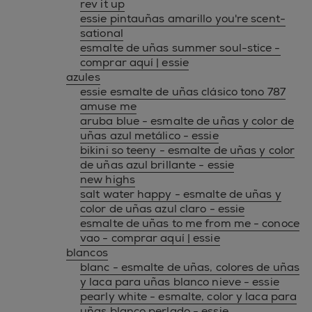
rev it up
essie pintauñas amarillo you're scent-
sational
esmalte de uñas summer soul-stice -
comprar aquí | essie
azules
essie esmalte de uñas clásico tono 787
amuse me
aruba blue - esmalte de uñas y color de
uñas azul metálico - essie
bikini so teeny - esmalte de uñas y color
de uñas azul brillante - essie
new highs
salt water happy - esmalte de uñas y
color de uñas azul claro - essie
esmalte de uñas to me from me - conoce
vao - comprar aquí | essie
blancos
blanc - esmalte de uñas, colores de uñas
y laca para uñas blanco nieve - essie
pearly white - esmalte, color y laca para
uñas blanco perlado - essie