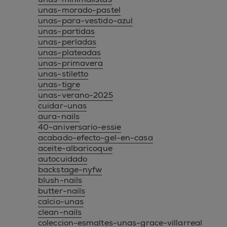
unas-morado-pastel
unas-para-vestido-azul
unas-partidas
unas-perladas
unas-plateadas
unas-primavera
unas-stiletto
unas-tigre
unas-verano-2025
cuidar-unas
aura-nails
40-aniversario-essie
acabado-efecto-gel-en-casa
aceite-albaricoque
autocuidado
backstage-nyfw
blush-nails
butter-nails
calcio-unas
clean-nails
coleccion-esmaltes-unas-grace-villarreal