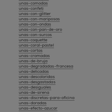
unas-comodas
unas-confeti
unas-con-glitter
unas-con-mariposas
unas-con-ondas
unas-con-pan-de-oro
unas-con-surcos
unas-coquette
unas-coral-pastel
unas-cortas
unas-cromadas
unas-de-bruja
unas-degradadas-francesa
unas-delicadas
unas-descoloridas
unas-desgastadas
unas-desiguales
unas-de-sirena
unas-discretas-para-oficina
unas-doradas
unas-efecto-azucar