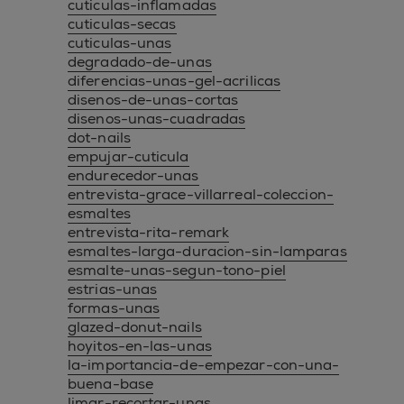
cuticulas-inflamadas
cuticulas-secas
cuticulas-unas
degradado-de-unas
diferencias-unas-gel-acrilicas
disenos-de-unas-cortas
disenos-unas-cuadradas
dot-nails
empujar-cuticula
endurecedor-unas
entrevista-grace-villarreal-coleccion-
esmaltes
entrevista-rita-remark
esmaltes-larga-duracion-sin-lamparas
esmalte-unas-segun-tono-piel
estrias-unas
formas-unas
glazed-donut-nails
hoyitos-en-las-unas
la-importancia-de-empezar-con-una-
buena-base
limar-recortar-unas