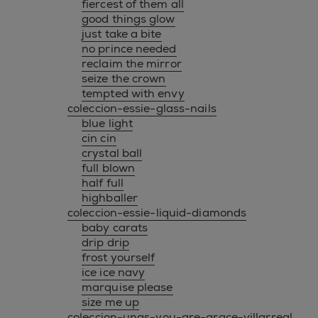
fiercest of them all
good things glow
just take a bite
no prince needed
reclaim the mirror
seize the crown
tempted with envy
coleccion-essie-glass-nails
blue light
cin cin
crystal ball
full blown
half full
highballer
coleccion-essie-liquid-diamonds
baby carats
drip drip
frost yourself
ice ice navy
marquise please
size me up
coleccion-unas-you-are-grace-villarreal