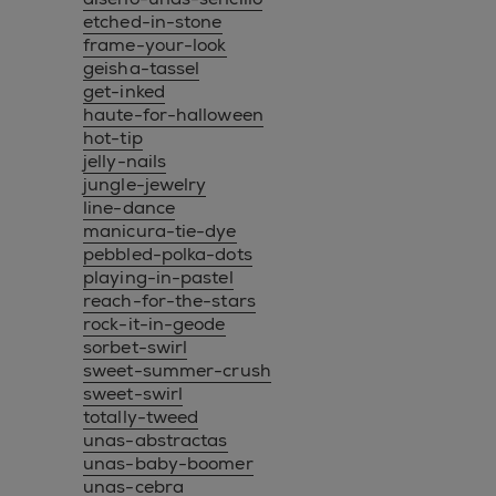
etched-in-stone
frame-your-look
geisha-tassel
get-inked
haute-for-halloween
hot-tip
jelly-nails
jungle-jewelry
line-dance
manicura-tie-dye
pebbled-polka-dots
playing-in-pastel
reach-for-the-stars
rock-it-in-geode
sorbet-swirl
sweet-summer-crush
sweet-swirl
totally-tweed
unas-abstractas
unas-baby-boomer
unas-cebra