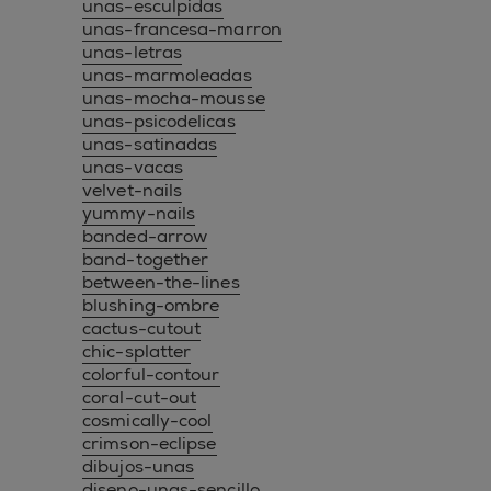
unas-esculpidas
unas-francesa-marron
unas-letras
unas-marmoleadas
unas-mocha-mousse
unas-psicodelicas
unas-satinadas
unas-vacas
velvet-nails
yummy-nails
banded-arrow
band-together
between-the-lines
blushing-ombre
cactus-cutout
chic-splatter
colorful-contour
coral-cut-out
cosmically-cool
crimson-eclipse
dibujos-unas
diseno-unas-sencillo