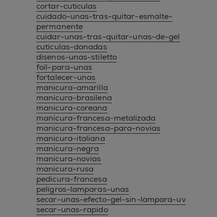
cortar-cuticulas
cuidado-unas-tras-quitar-esmalte-
permanente
cuidar-unas-tras-quitar-unas-de-gel
cuticulas-danadas
disenos-unas-stiletto
foil-para-unas
fortalecer-unas
manicura-amarilla
manicura-brasilena
manicura-coreana
manicura-francesa-metalizada
manicura-francesa-para-novias
manicura-italiana
manicura-negra
manicura-novias
manicura-rusa
pedicura-francesa
peligros-lamparas-unas
secar-unas-efecto-gel-sin-lampara-uv
secar-unas-rapido