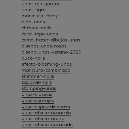
unas-margaritas
unas-tigre
manicura-carey
biab-unas
chrome-nails
color-topo-unas
como-hacer-dibujos-unas
disenos-unas-rosas
diseno-unas-verano-2020
duck-nails
efecto-blooming-unas
manicura-combinada
shimmer-nails
squoval-nails
stamping-unas
unas-clasicas
unas-con-ojos
unas-copos-de-nieve
unas-efecto-acuarela
unas-efecto-arena
unas-efecto-nacarado