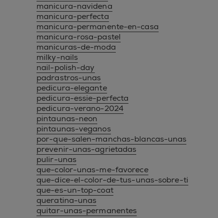
manicura-navidena
manicura-perfecta
manicura-permanente-en-casa
manicura-rosa-pastel
manicuras-de-moda
milky-nails
nail-polish-day
padrastros-unas
pedicura-elegante
pedicura-essie-perfecta
pedicura-verano-2024
pintaunas-neon
pintaunas-veganos
por-que-salen-manchas-blancas-unas
prevenir-unas-agrietadas
pulir-unas
que-color-unas-me-favorece
que-dice-el-color-de-tus-unas-sobre-ti
que-es-un-top-coat
queratina-unas
quitar-unas-permanentes