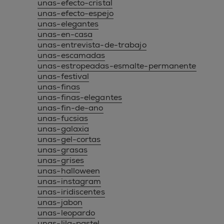
unas-efecto-cristal
unas-efecto-espejo
unas-elegantes
unas-en-casa
unas-entrevista-de-trabajo
unas-escamadas
unas-estropeadas-esmalte-permanente
unas-festival
unas-finas
unas-finas-elegantes
unas-fin-de-ano
unas-fucsias
unas-galaxia
unas-gel-cortas
unas-grasas
unas-grises
unas-halloween
unas-instagram
unas-iridiscentes
unas-jabon
unas-leopardo
unas-lila-pastel