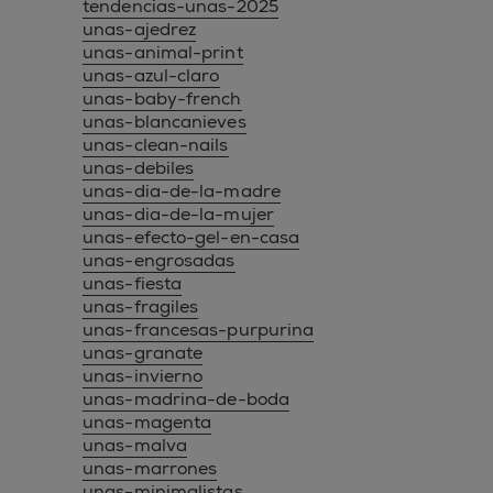
tendencias-unas-2025
unas-ajedrez
unas-animal-print
unas-azul-claro
unas-baby-french
unas-blancanieves
unas-clean-nails
unas-debiles
unas-dia-de-la-madre
unas-dia-de-la-mujer
unas-efecto-gel-en-casa
unas-engrosadas
unas-fiesta
unas-fragiles
unas-francesas-purpurina
unas-granate
unas-invierno
unas-madrina-de-boda
unas-magenta
unas-malva
unas-marrones
unas-minimalistas