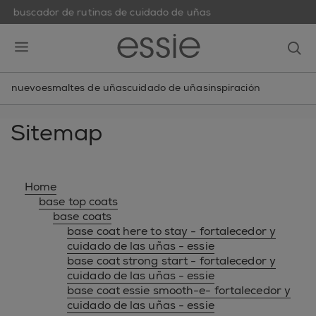
buscador de rutinas de cuidado de uñas
skip to main content
essie
op
open hamburguer menu
nuevo
esmaltes de uñas
cuidado de uñas
inspiración
Sitemap
Home
base top coats
base coats
base coat here to stay - fortalecedor y
cuidado de las uñas - essie
base coat strong start - fortalecedor y
cuidado de las uñas - essie
base coat essie smooth-e- fortalecedor y
cuidado de las uñas - essie