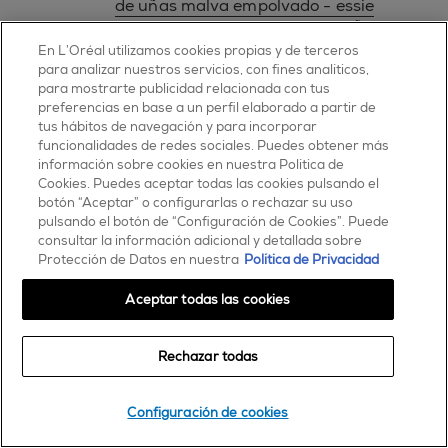
de uñas malva empolvado - essie
eternal optimist - esmalte de uñas y
color de uñas rosa con un toque de café
En L’Oréal utilizamos cookies propias y de terceros
- essie
para analizar nuestros servicios, con fines analíticos,
in stitches - esmalte de uñas y color de
para mostrarte publicidad relacionada con tus
preferencias en base a un perfil elaborado a partir de
uñas rosa rubor oscuro - essie
tus hábitos de navegación y para incorporar
island hopping - esmalte de uñas y color
funcionalidades de redes sociales. Puedes obtener más
de uñas malva ciruela - essie
información sobre cookies en nuestra Política de
keep branching out - esmalte de uñas
Cookies. Puedes aceptar todas las cookies pulsando el
clásico essie
botón “Aceptar” o configurarlas o rechazar su uso
not just a pretty face - esmalte de uñas
pulsando el botón de “Configuración de Cookies”. Puede
y color de uñas rosa nude - essie
consultar la información adicional y detallada sobre
sand tropez - esmalte de uñas y color de
Protección de Datos en nuestra
Política de Privacidad
uñas beige arena - essie
spin the bottle - esmalte de uñas, color
Aceptar todas las cookies
de uñas y laca para uñas nude
semitransparente - essie
Rechazar todas
esmalte de uñas mrs always right -
comprar aquí | essie
rojos
Configuración de cookies
essie esmalte de uñas rojo cereza not
red- y for bed