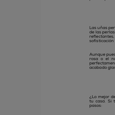
Las uñas perl
de las perla
reflectantes
sofisticación
Aunque puede
rosa o el n
perfectament
acabado glas
¿Lo mejor de
tu casa. Si 
pasos: