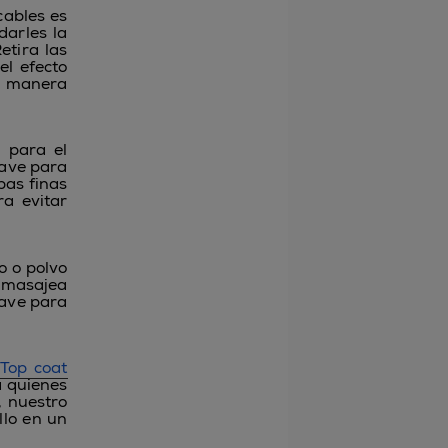
ables es
arles la
etira las
el efecto
e manera
 para el
uave para
apas finas
a evitar
o o polvo
y masajea
lave para
Top coat
ra quienes
 nuestro
llo en un