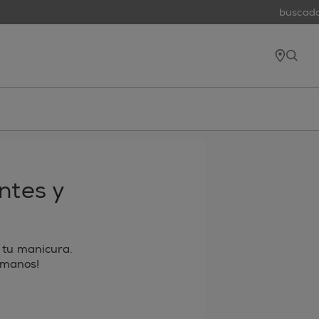
buscador d
tiend
open
ntes y
 tu manicura.
s manos!
 electrónico