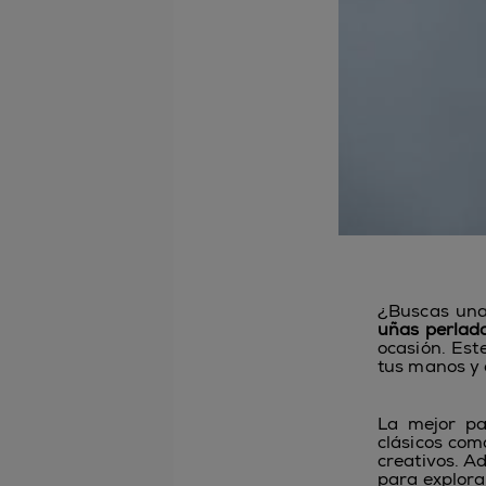
¿Buscas una 
uñas perlad
ocasión. Est
tus manos y 
La mejor pa
clásicos com
creativos. Ad
para explora