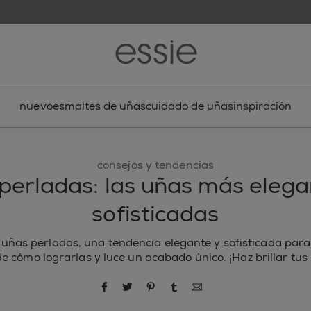
nuevo
esmaltes de uñas
cuidado de uñas
inspiración
consejos y tendencias
perladas: las uñas más elega
sofisticadas
 uñas perladas, una tendencia elegante y sofisticada para
 cómo lograrlas y luce un acabado único. ¡Haz brillar tu
compartir por Facebook
compartir por Twitter
compartir por Pinterest
compartir por Tumblr
compartir por correo