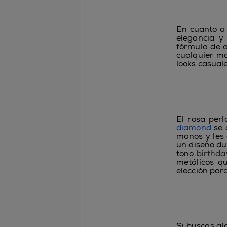
En cuanto a 
elegancia y
fórmula de a
cualquier m
looks casuale
El
rosa perl
diamond
se 
manos y les 
un diseño dul
tono
birthda
metálicos q
elección par
Si buscas al