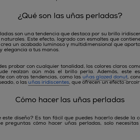
¿Qué son las uñas perladas?
adas son una tendencia que destaca por su brillo iridiscen
s naturales. Este efecto, logrado con esmaltes que contie
, crea un acabado luminoso y multidimensional que aport
 y elegancia a tus manos.
s probar con cualquier tonalidad, los colores claros como 
ude realzan aún más el brillo perla. Además, este es
e con otras tendencias, como las
uñas glazed donut
, con
eado, o las
uñas iridiscentes
, que ofrecen un efecto arcoír
Cómo hacer las uñas perladas
 este diseño? Es tan fácil que puedes hacerlo desde la
te preguntas cómo hacer uñas perladas, solo necesitas