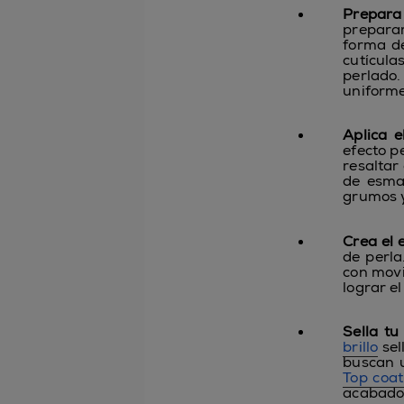
Prepara 
prepara
forma de
cutícula
perlado
uniforme
Aplica e
efecto p
resaltar 
de esma
grumos y
Crea el 
de perla
con movi
lograr el
Sella tu
brillo
sel
buscan 
Top coat
acabado 