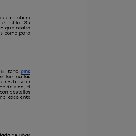
 que combina
e estilo. Su
so que realza
es como para
 El tono
pink
e ilumina las
uienes buscan
no de vida, el
con destellos
na excelente
lado
de uñas