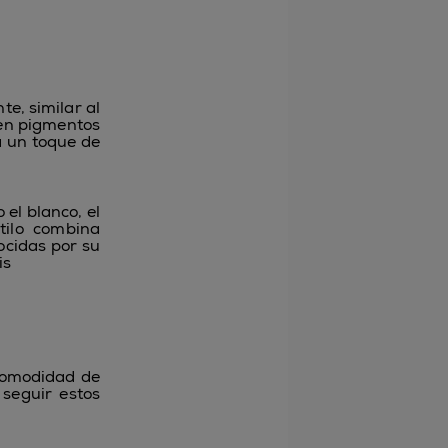
te, similar al
nen pigmentos
a un toque de
el blanco, el
tilo combina
ocidas por su
is
 comodidad de
 seguir estos