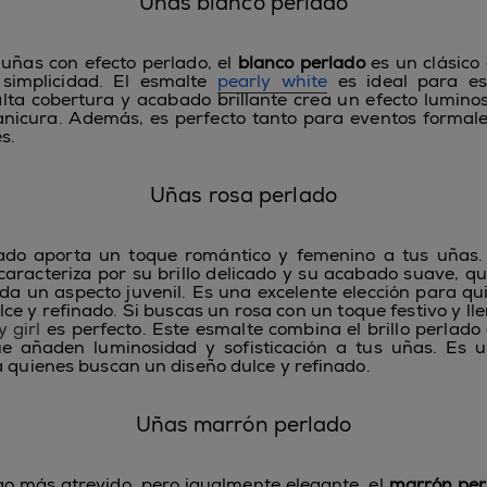
Uñas blanco perlado
uñas con efecto perlado, el
blanco perlado
es un clásico
 simplicidad. El esmalte
pearly white
es ideal para est
lta cobertura y acabado brillante crea un efecto lumino
anicura. Además, es perfecto tanto para eventos formal
s.
Uñas rosa perlado
ado
aporta un toque romántico y femenino a tus uñas.
caracteriza por su brillo delicado y su acabado suave, qu
da un aspecto juvenil. Es una excelente elección para q
ce y refinado. Si buscas un rosa con un toque festivo y lle
y girl
es perfecto. Este esmalte combina el brillo perlado 
ue añaden luminosidad y sofisticación a tus uñas. Es u
a quienes buscan un diseño dulce y refinado.
Uñas marrón perlado
go más atrevido, pero igualmente elegante, el
marrón per