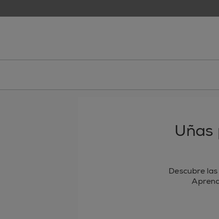
skip to main content
essie
Uñas 
Descubre las
Aprende