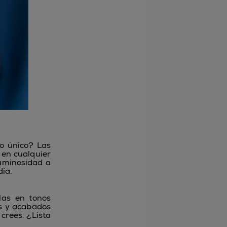
lo único? Las
 en cualquier
luminosidad a
día.
las en tonos
os y acabados
 crees. ¿Lista