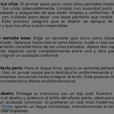
tus uñas:
El primer paso para unas uñas perladas impec
r tus uñas adecuadamente. Límalas con suavidad para d
seada y asegúrate de que estén limpias y uniformes. R
s con cuidado para dejar una base perfecta que realce 
. Este proceso asegura que el diseño se aplique d
 y que tus uñas luzcan impecables.
l esmalte base:
Elige un esmalte que sirva como base
erlado. Opta por tonos claros como blanco, nude o rosa s
el brillo característico de las uñas perladas. Aplica dos c
lte, dejando secar completamente entre una y otra par
 lograr un acabado uniforme.
efecto perla:
Para el toque final, aplica un esmalte perlad
. Usa un pincel suave para distribuirlo uniformemente 
mientos circulares hasta integrar el brillo. Este paso es c
 característico efecto multidimensional.
 diseño:
Protege tu manicura con un top coat. Nuestro
la el diseño y potencia el brillo del efecto perla, ideal pa
un acabado luminoso. Si prefieres un look más moderno,
 Matte
aporta un toque sofisticado, transformando el bri
aterciopelado.