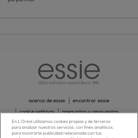
essie
acerca de essie
encontrar essie
cookie settings
preguntas y respuestas
En L’Oréal utilizamos cookies propias y de terceros
sitemap
contacta con nosotros
para analizar nuestros servicios, con fines analíticos,
para mostrarte publicidad relacionada con tus
política de cookies
política de privacidad