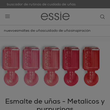
buscador de rutinas de cuidado de uñas
skip to main content
essie
op
open hamburguer menu
nuevo
esmaltes de uñas
cuidado de uñas
inspiración
Esmalte de uñas - Metalicos y
purpurinas