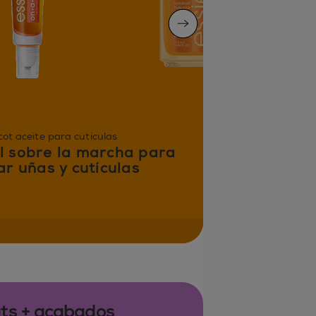
next slide
icot aceite para cutículas
il sobre la marcha para
r uñas y cutículas
ats + acabados