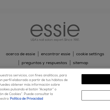
essie
acerca de essie
encontrar essie
cookie settings
preguntas y respuestas
sitemap
contacta con nosotros
política de cookies
uestros servicios, con fines analíticos, para
 perfil elaborado a partir de tus hábitos de
política de privacidad
 Puedes obtener más información sobre
cookies pulsando el botón “Aceptar” o
facebook
twitter
pinterest
youtube
instagram
ón de Cookies”. Puede consultar la
uestra
Política de Privacidad