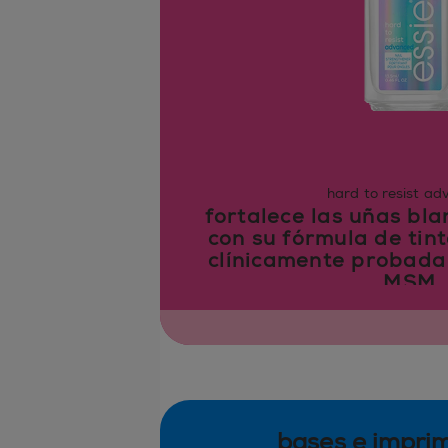
hard to resist a
fortalece las uñas bl
con su fórmula de tin
clínicamente probada 
MSM
bases e impri