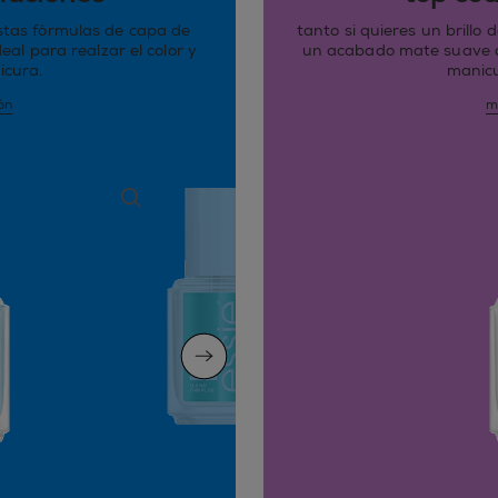
estas fórmulas de capa de
tanto si quieres un brillo
eal para realzar el color y
un acabado mate suave al
icura.
manicu
ón
m
next slide