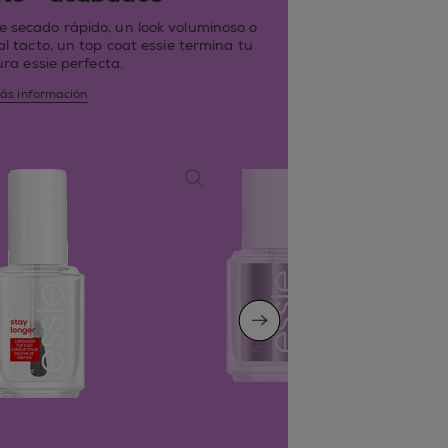
 de secado rápido, un look voluminoso o
 tacto, un top coat essie termina tu
ra essie perfecta.
ás información
next slide