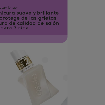
stay longer
icura suave y brillante
 protege de las grietas
ra de calidad de salón
asta 7 días