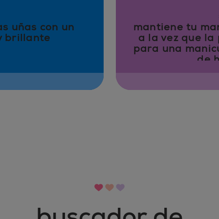
as uñas con un
mantiene tu man
 brillante
a la vez que la
para una manicu
de h
buscador de