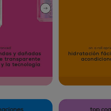
next slide
dvanced
on a roll apr
andas y dañadas
hidratación fác
te transparente
acondiciona
y la tecnología
maciones
top co