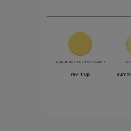
dopamine rush colección
es
rev it up
summe