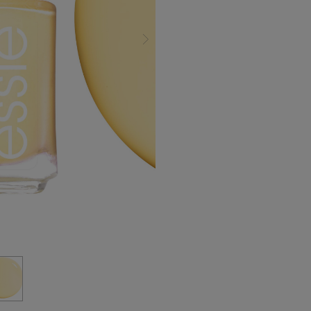
siguiente diapositiva
diapositiva 0
a la diapositiva 1