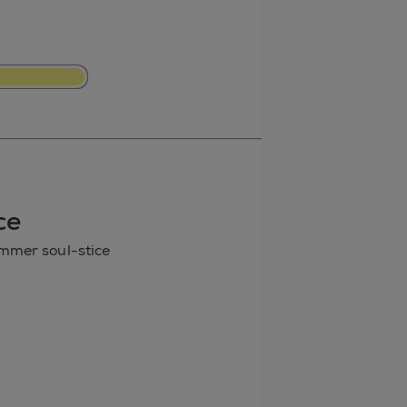
ce
mmer soul-stice
terest
r Tumblr
nico