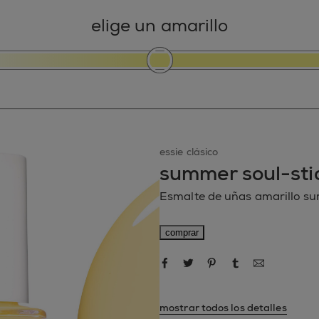
elige un amarillo
essie clásico
summer soul-sti
Esmalte de uñas amarillo su
comprar
compartir por Facebook
compartir por Twitter
compartir por Pin
compartir po
compartir por correo electró
mostrar todos los detalles