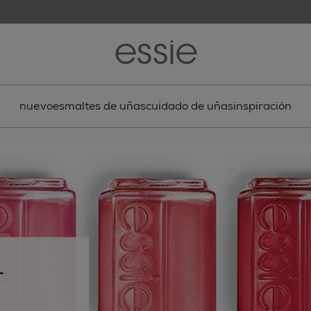
nuevo
esmaltes de uñas
cuidado de uñas
inspiración
-