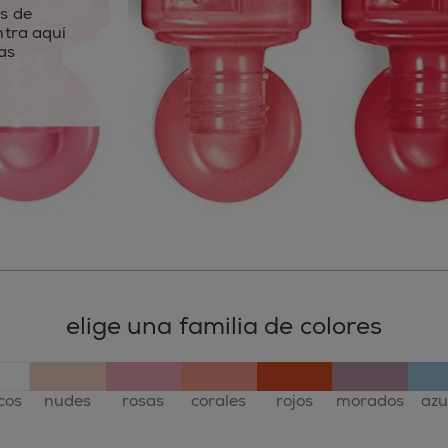
s de
ntra aquí
as
elige una familia de colores
cos
nudes
rosas
corales
rojos
morados
azu