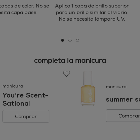
capas de color. No se
Aplica 1 capa de brillo superior
sita capa base.
para un brillo similar al vidrio.
No se necesita lámpara UV.
go to 0
go to 1
go to 2
completa la manicura
favorite
manicura
manicura
You're Scent-
summer so
Sational
Compra
Comprar