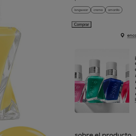
longwear
crema
amarillo
Comprar
enco
sobre el producto