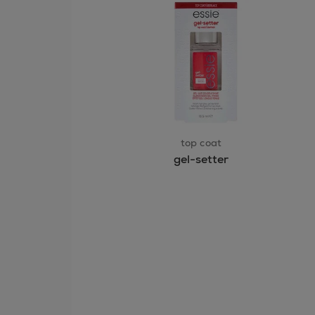
top coat
gel-setter
skip
tab
component