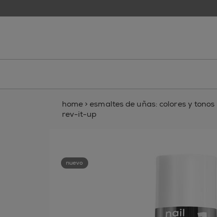
skip to main content
essie
home
>
esmaltes de uñas: colores y tonos p
rev-it-up
nuevo