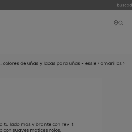
buscador
tiend
open
 colores de uñas y lacas para uñas - essie
>
amarillos
>
 tu lado más vibrante con rev it
o con suaves matices rojos.