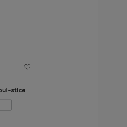
favorite
ul-stice
r