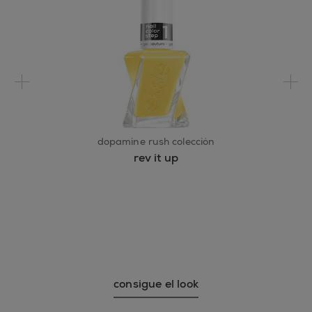
AZUL 1 LAGO]
PRECAUCIÓN: MANTENER
LLAMAS.
dopamine rush colección
rev it up
consigue el look