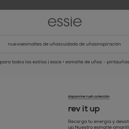
nuevo
esmaltes de uñas
cuidado de uñas
inspiración
ara todos los estilos | essie
>
esmalte de uñas - pintauñas,
dopamine rush colección
rev it up
Recarga tu energía y desata
up.Nuestro esmalte amarill