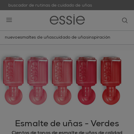
buscador de rutinas de cuidado de uñas
skip to main content
essie
op
open hamburguer menu
nuevo
esmaltes de uñas
cuidado de uñas
inspiración
Esmalte de uñas - Verdes
Cientos de tonos de esmalte de uñas de calidad