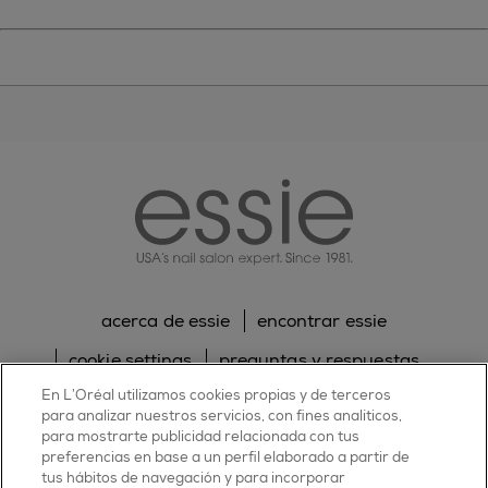
essie
acerca de essie
encontrar essie
cookie settings
preguntas y respuestas
En L’Oréal utilizamos cookies propias y de terceros
sitemap
contacta con nosotros
para analizar nuestros servicios, con fines analíticos,
para mostrarte publicidad relacionada con tus
política de cookies
política de privacidad
preferencias en base a un perfil elaborado a partir de
tus hábitos de navegación y para incorporar
facebook
twitter
pinterest
youtube
instagram