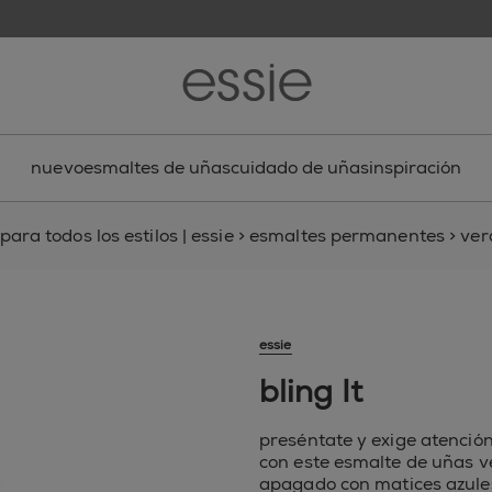
nuevo
esmaltes de uñas
cuidado de uñas
inspiración
ara todos los estilos | essie
>
esmaltes permanentes
>
ver
essie
bling It
preséntate y exige atención
con este esmalte de uñas v
apagado con matices azule