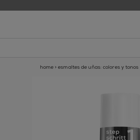
skip to main content
essie
home
>
esmaltes de uñas: colores y tonos p