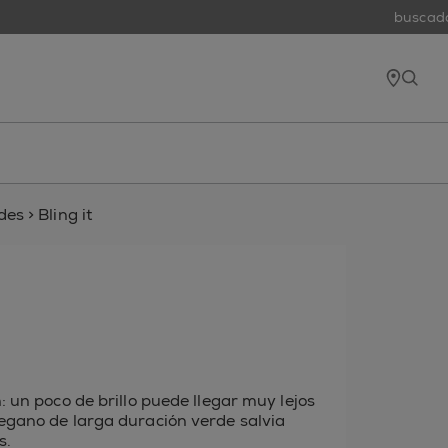
buscador
tiend
open
des
>
Bling it
: un poco de brillo puede llegar muy lejos
egano de larga duración verde salvia
s.