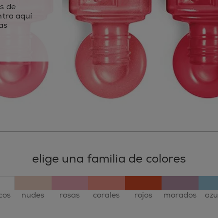
s de
ntra aquí
as
elige una familia de colores
cos
nudes
rosas
corales
rojos
morados
azu