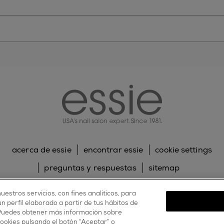
essie
acerca de essie
encontrar essie
cookie settings
preguntas y respuestas
sitemap
contacta con nosotros
política de cookies
uestros servicios, con fines analíticos, para
 perfil elaborado a partir de tus hábitos de
política de privacidad
 Puedes obtener más información sobre
cookies pulsando el botón “Aceptar” o