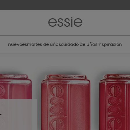
nuevo
esmaltes de uñas
cuidado de uñas
inspiración
-