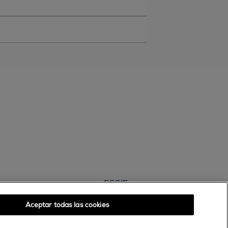
ESSIE
30, rue d’Alsace – 92300 Levallois-Perret
Aceptar todas las cookies
FRANCE
Contáctanos