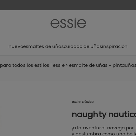
nuevo
esmaltes de uñas
cuidado de uñas
inspiración
ara todos los estilos | essie
>
esmalte de uñas - pintauñas,
essie clásico
naughty nautic
¡a la aventura! navega por 
y deslumbra como una bella 