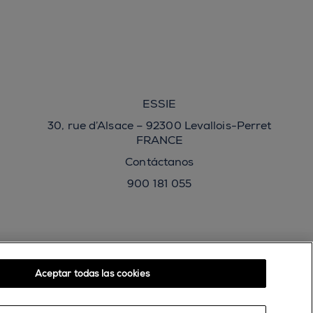
ESSIE
30, rue d’Alsace – 92300 Levallois-Perret
FRANCE
Contáctanos
900 181 055
Aceptar todas las cookies