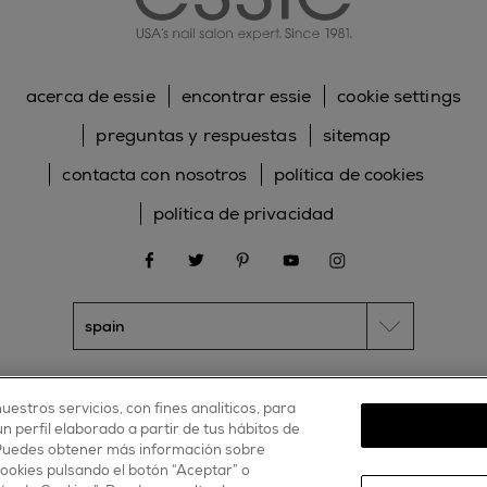
acerca de essie
encontrar essie
cookie settings
preguntas y respuestas
sitemap
contacta con nosotros
política de cookies
política de privacidad
facebook
twitter
pinterest
youtube
instagram
uestros servicios, con fines analíticos, para
 perfil elaborado a partir de tus hábitos de
 Puedes obtener más información sobre
cookies pulsando el botón “Aceptar” o