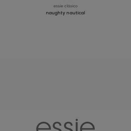
essie clásico
naughty nautical
essie