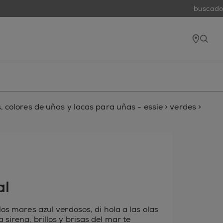
buscador 
tiend
open
 colores de uñas y lacas para uñas - essie
>
verdes
>
al
los mares azul verdosos, di hola a las olas
sirena, brillos y brisas del mar te