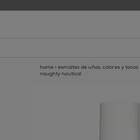
skip to main content
essie
home
>
esmaltes de uñas: colores y tonos p
naughty nautical