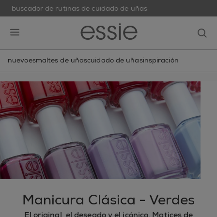
buscador de rutinas de cuidado de uñas
skip to main content
essie
op
open hamburguer menu
nuevo
esmaltes de uñas
cuidado de uñas
inspiración
Manicura Clásica - Verdes
El original, el deseado y el icónico. Matices de