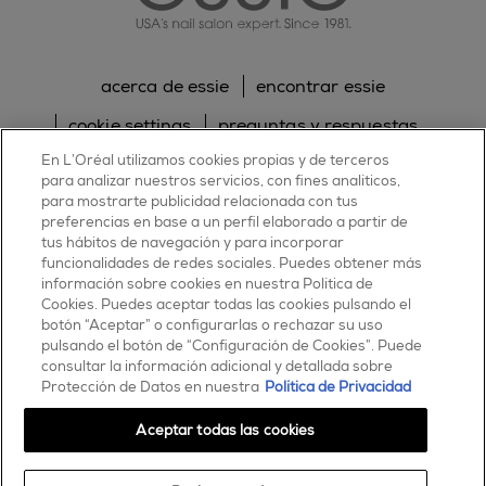
acerca de essie
encontrar essie
cookie settings
preguntas y respuestas
En L’Oréal utilizamos cookies propias y de terceros
sitemap
contacta con nosotros
para analizar nuestros servicios, con fines analíticos,
política de cookies
política de privacidad
para mostrarte publicidad relacionada con tus
preferencias en base a un perfil elaborado a partir de
tus hábitos de navegación y para incorporar
facebook
twitter
pinterest
youtube
instagram
funcionalidades de redes sociales. Puedes obtener más
información sobre cookies en nuestra Política de
Cookies. Puedes aceptar todas las cookies pulsando el
botón “Aceptar” o configurarlas o rechazar su uso
pulsando el botón de “Configuración de Cookies”. Puede
consultar la información adicional y detallada sobre
ESSIE
Protección de Datos en nuestra
Política de Privacidad
30, rue d’Alsace – 92300 Levallois-Perret
FRANCE
Aceptar todas las cookies
Contáctanos