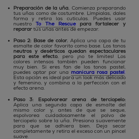
Preparación de la uña.
Comienza preparando
tus uñas como de costumbre. Límpialas, dales
forma y retira las cutículas. Puedes usar
nuestro
To The Rescue
para fortalecer y
reparar
tus uñas antes de empezar.
Paso 2: Base de color.
Aplica una capa de tu
esmalte de color favorito como base. Los tonos
neutros y desérticos quedan espectaculares
para este efecto
, pero ¡no te limites! Los
colores intensos también pueden funcionar
muy bien. Si eres fan de los tonos pastel,
puedes optar por una
manicura rosa pastel
.
Esta opción es ideal para un look más delicado
y femenino, y combina a la perfección con el
efecto arena.
Paso 3: Espolvorear arena de terciopelo:
Aplica una segunda capa de esmalte del
mismo color y, antes de que se seque,
espolvorea cuidadosamente el polvo de
terciopelo sobre la uña. Presiona suavemente
para que se adhiera bien. Deja secar
completamente y retira el exceso con un pincel
suave.