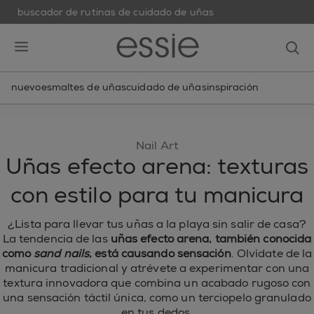
buscador de rutinas de cuidado de uñas
skip to main content
essie
op
open hamburguer menu
nuevo
esmaltes de uñas
cuidado de uñas
inspiración
Nail Art
Uñas efecto arena: texturas
con estilo para tu manicura
¿Lista para llevar tus uñas a la playa sin salir de casa?
La tendencia de las
uñas efecto arena, también conocida
como
sand nails
, está causando sensación
. Olvídate de la
manicura tradicional y atrévete a experimentar con una
textura innovadora que combina un acabado rugoso con
una sensación táctil única, como un terciopelo granulado
en tus dedos.