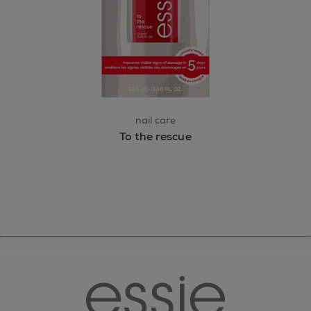
nail care
To the rescue
essie