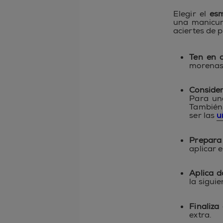
Elegir el
esm
una manicur
aciertes de p
Ten en c
morenas, 
Consider
Para una
También
ser las
u
Prepara 
aplicar e
Aplica d
la siguie
Finaliza
extra.