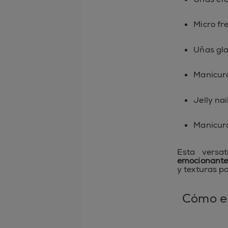
Micro fre
Uñas gla
Manicura
Jelly nai
Manicura
Esta versa
emocionante
y texturas p
Cómo el