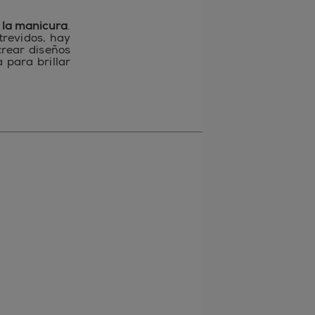
e la manicura
.
trevidos, hay
crear diseños
 para brillar