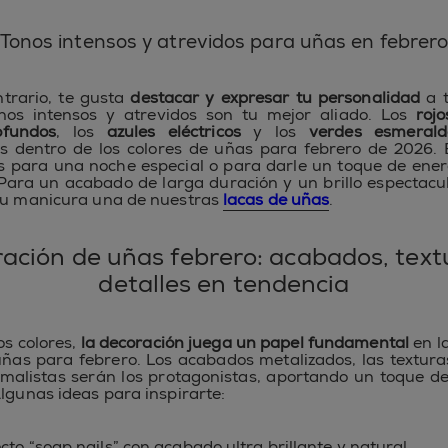
Tonos intensos y atrevidos para uñas en febrer
ntrario, te gusta
destacar y expresar tu personalidad
a t
onos intensos y atrevidos son tu mejor aliado. Los
roj
ofundos
, los
azules eléctricos
y los
verdes esmerald
s dentro de los colores de uñas para febrero de 2026. 
s para una noche especial o para darle un toque de ener
Para un acabado de larga duración y un brillo espectacu
tu manicura una de nuestras
lacas de uñas
.
ación de uñas febrero: acabados, text
detalles en tendencia
s colores,
la decoración juega un papel fundamental
en l
uñas para febrero. Los acabados metalizados, las texturas 
imalistas serán los protagonistas, aportando un toque de
Algunas ideas para inspirarte:
cto “soap nails” con acabado ultra brillante y natural.