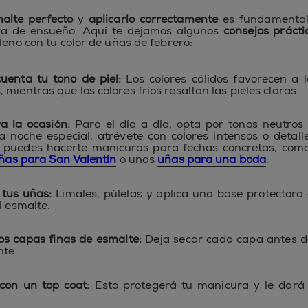
alte perfecto
y
aplicarlo correctamente
es fundamental
a de ensueño. Aquí te dejamos algunos
consejos prácti
leno con tu color de uñas de febrero:
uenta tu tono de piel:
Los colores cálidos favorecen a l
mientras que los colores fríos resaltan las pieles claras.
a la ocasión:
Para el día a día, opta por tonos neutros 
 noche especial, atrévete con colores intensos o detalles
 puedes hacerte manicuras para fechas concretas, com
ñas para San Valentín
o unas
uñas para una boda
.
tus uñas:
Límales, púlelas y aplica una base protectora
l esmalte.
os capas finas de esmalte:
Deja secar cada capa antes d
nte.
 con un top coat:
Esto protegerá tu manicura y le dará 