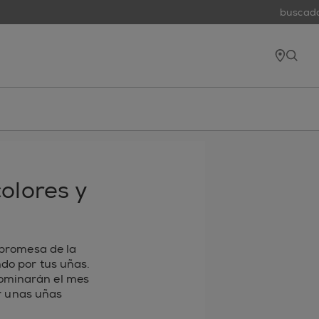
buscador 
tiend
open
olores y
a promesa de la
ndo por tus uñas.
dominarán el mes
r unas uñas