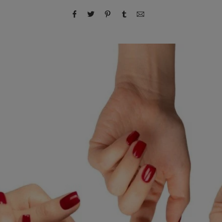
compartir por Facebook
compartir por Twitter
compartir por Pinterest
compartir por Tumblr
compartir por correo