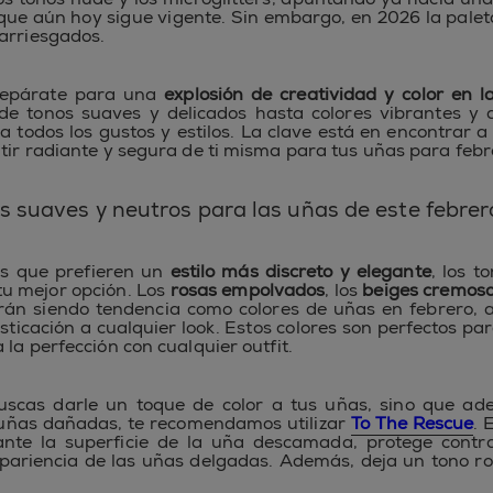
que aún hoy sigue vigente. Sin embargo, en 2026 la pale
arriesgados.
repárate para una
explosión de creatividad y color en 
de tonos suaves y delicados hasta colores vibrantes y
a todos los gustos y estilos. La clave está en encontrar a
tir radiante y segura de ti misma para tus uñas para febr
s suaves y neutros para las uñas de este febre
as que prefieren un
estilo más discreto y elegante
, los t
tu mejor opción. Los
rosas empolvados
, los
beiges cremos
rán siendo tendencia como colores de uñas en febrero, 
sticación a cualquier look. Estos colores son perfectos par
la perfección con cualquier outfit.
buscas darle un toque de color a tus uñas, sino que ad
 uñas dañadas, te recomendamos utilizar
To The Rescue
. 
tante la superficie de la uña descamada, protege contr
pariencia de las uñas delgadas. Además, deja un tono r