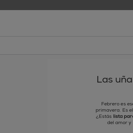
skip to main content
essie
Las uña
Febrero es ese
primavera. Es el
¿Estás
lista pa
del amor y