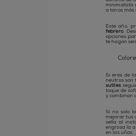
minimalista 
a tonos más 
Este año, p
febrero
. Des
opciones par
te hagan sen
Colore
Si eres de l
neutros son 
sutiles
segui
toque de sofi
y combinan a 
Si no solo 
mejorar tus
sella al ins
engrosa la a
en las uñas.