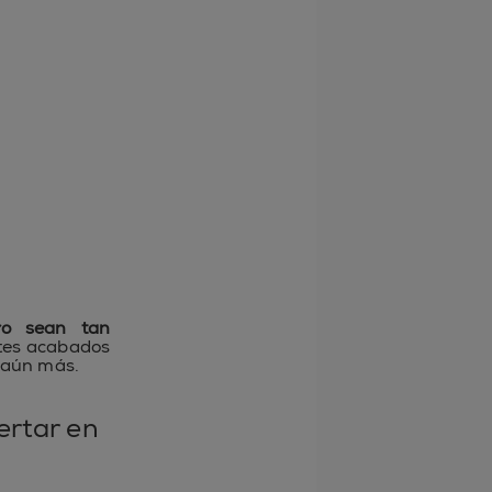
ro sean tan
ntes acabados
e aún más.
ertar en