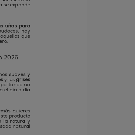
ta se expande
las uñas para
 audaces, hay
 aquellos que
ero.
ro 2026
onos suaves y
os
y los
grises
aportando un
a el día a día
emás quieres
Este producto
a la rotura y
osado natural