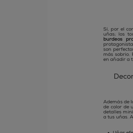
Sí, por el co
uñas; los t
burdeos pr
protagonista
son perfecto
más sobrio. 
en añadir a 
Decor
Además de lo
de color de 
detalles min
a tus uñas. 
Uñas efe