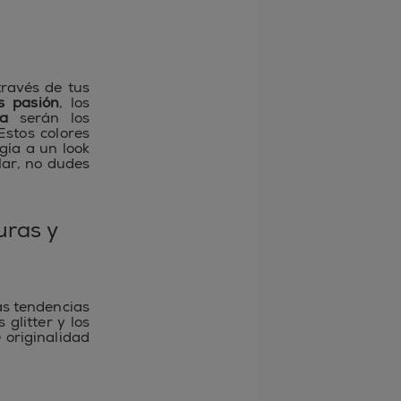
o
ravés de tus
os pasión
, los
a
serán los
Estos colores
gía a un look
lar, no dudes
uras y
as tendencias
glitter y los
 originalidad