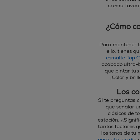
crema favori
¿Cómo co
Para mantener tu
ello, tienes q
esmalte Top C
acabado ultra-b
que pintar tus
¡Color y bri
Los co
Si te preguntas c
que señalar u
clásicos de t
estación. ¿Signif
tantos factores q
los tonos de tu 
para el gran día
s