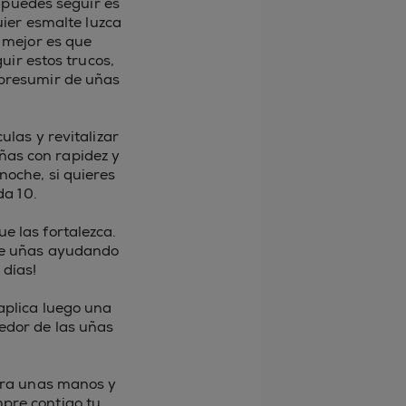
 puedes seguir es
ier esmalte luzca
o mejor es que
uir estos trucos,
 presumir de uñas
culas y revitalizar
uñas con rapidez y
noche, si quieres
da 10.
e las fortalezca.
 de uñas ayudando
 días!
aplica luego una
dedor de las uñas
para unas manos y
mpre contigo tu