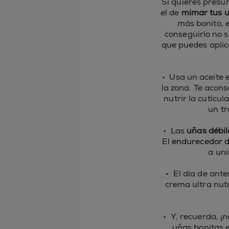
Si quieres presu
el de
mimar tus u
más bonito, e
conseguirlo no s
que puedes aplic
•
Usa un aceite 
la zona. Te acon
nutrir la cutícu
un tr
•
Las
uñas débil
El
endurecedor 
a uni
•
El día de ante
crema ultra nutr
• Y, recuerda, ¡
uñas bonitas 