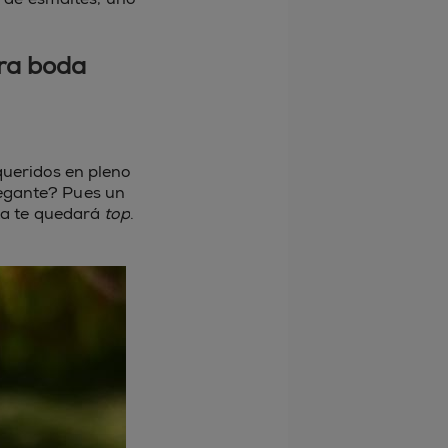
ara boda
queridos en pleno
elegante? Pues un
ita te quedará
top
.