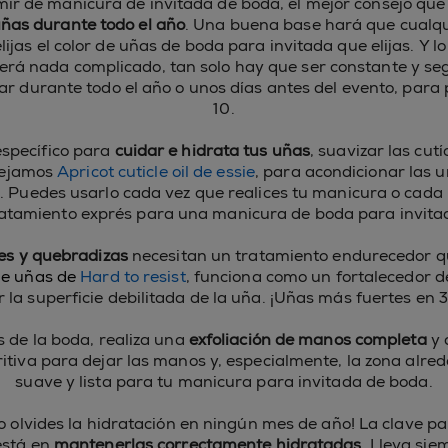
mir de manicura de invitada de boda, el mejor consejo que
ñas durante todo el año
. Una buena base hará que cualqu
lijas el color de uñas de boda para invitada que elijas. Y l
erá nada complicado, tan solo hay que ser constante y seg
ar durante todo el año o unos días antes del evento, para
10.
específico para
cuidar e hidrata tus uñas
, suavizar las cutí
sejamos
Apricot cuticle oil de essie
, para acondicionar las 
la. Puedes usarlo cada vez que realices tu manicura o cada 
atamiento exprés para una manicura de boda para invita
es y quebradizas
necesitan un tratamiento endurecedor qu
de uñas de
Hard to resist
, funciona como un fortalecedor
r la superficie debilitada de la uña. ¡Uñas más fuertes en 3
s de la boda, realiza una
exfoliación de manos completa
y 
itiva para dejar las manos y, especialmente, la zona alre
suave y lista para tu manicura para invitada de boda.
no olvides la hidratación en ningún mes de año! La clave 
está en
mantenerlas correctamente hidratadas
. Lleva sie