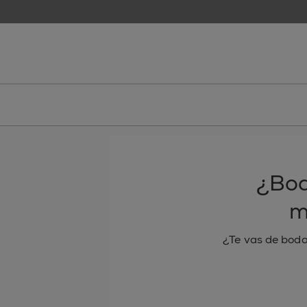
skip to main content
essie
¿Bod
m
¿Te vas de boda