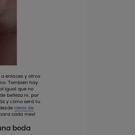
 a enlaces y otros
rano. También hay
al igual que no
e belleza ni, por
rás y cómo será tu
 desde
ideas de
para cada mes!
 una boda