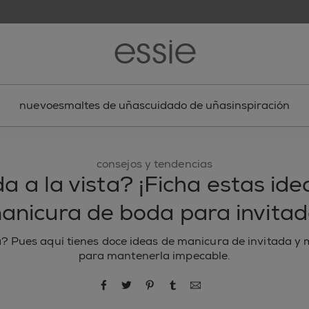
nuevo
esmaltes de uñas
cuidado de uñas
inspiración
consejos y tendencias
a a la vista? ¡Ficha estas ide
anicura de boda para invitad
? Pues aquí tienes doce ideas de manicura de invitada y
para mantenerla impecable.
compartir por Facebook
compartir por Twitter
compartir por Pinterest
compartir por Tumblr
compartir por correo