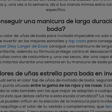
ta y, una vez a la semana, da a tus manos mimos extra co
específico.
nseguir una manicura de larga duració
boda?
 color de uñas de boda para invitada impecable no solo v
ue invertir en los mejores esmaltes y
top coats
para consegu
oat Stay Longer de Essie
consigue una manicura de larga
rillante, además su fórmula protege contra el descascarill
 uñas como de costumbre y, una vez secas, dar una capa 
llo intactos durante una semana en tu manicura de boda p
lores de uñas estrella para boda en in
uál sería el color top de uñas de invitada de boda, segu
n punto situado
entre la gama de los rojos y los rosas
. Est
oda la vida también son los que mejor se adaptan a cualqui
ica esto que debas ceñirte a esta escala cromática? La re
ue pueden influir en la elección de la manicura para invi
maquillaje o el color de tu vestido o complementos, que
ten
e multiplican. Como mínimo puedes encontrar 12 opciones