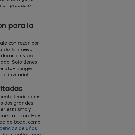
n un producto
n para la
ale con rezar por
irlo. El nuevo
 duración y un
ado. Solo tienes
de Stay Longer.
ara invitada!
vitadas
ramente tendríamos
os dos grandes
er estilismo y
spuesta es no. Hay
tada de boda, como
dencias de uñas
 de esmaltes, uno