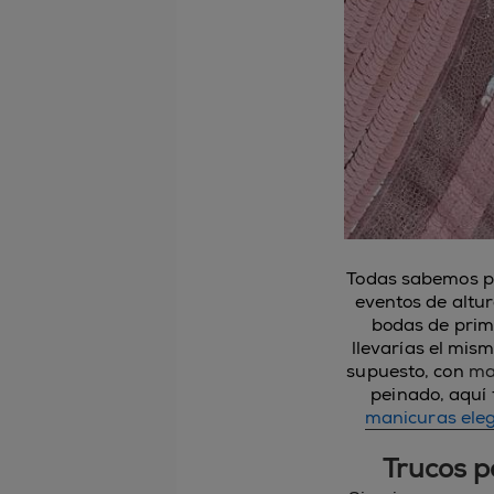
Todas sabemos por
eventos de altur
bodas de prima
llevarías el mis
supuesto, con
ma
peinado, aquí
manicuras ele
Trucos p