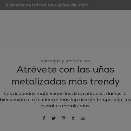
buscador de rutinas de cuidado de uñas
open hamburguer menu
nuevo
esmaltes de uñas
cuidado de uñas
inspiración
consejos y tendencias
Atrévete con las uñas
metalizadas más trendy
Los acabados mate tienen los días contados, damos la
bienvenida a la tendencia más top de esta temporada: los
esmaltes metalizados.
compartir por Facebook
compartir por Twitter
compartir por Pinterest
compartir por Tumblr
compartir por correo