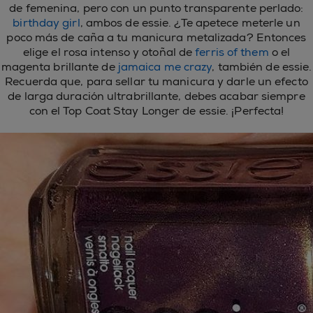
de femenina, pero con un punto transparente perlado:
birthday girl
, ambos de essie. ¿Te apetece meterle un
poco más de caña a tu manicura metalizada? Entonces
elige el rosa intenso y otoñal de
ferris of them
o el
magenta brillante de
jamaica me crazy
, también de essie.
Recuerda que, para sellar tu manicura y darle un efecto
de larga duración ultrabrillante, debes acabar siempre
con el Top Coat Stay Longer de essie. ¡Perfecta!