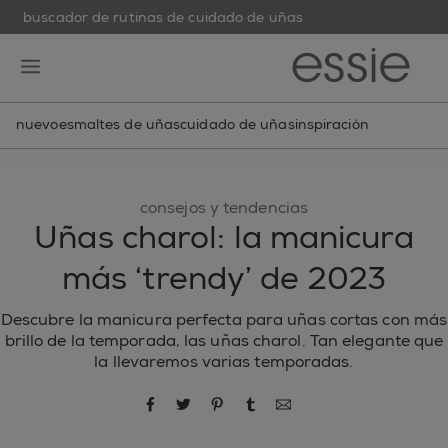
buscador de rutinas de cuidado de uñas
skip to main content
essie
open hamburguer menu
nuevo
esmaltes de uñas
cuidado de uñas
inspiración
consejos y tendencias
Uñas charol: la manicura
más ‘trendy’ de 2023
Descubre la manicura perfecta para uñas cortas con más
brillo de la temporada, las uñas charol. Tan elegante que
la llevaremos varias temporadas.
compartir por Facebook
compartir por Twitter
compartir por Pinterest
compartir por Tumblr
compartir por correo