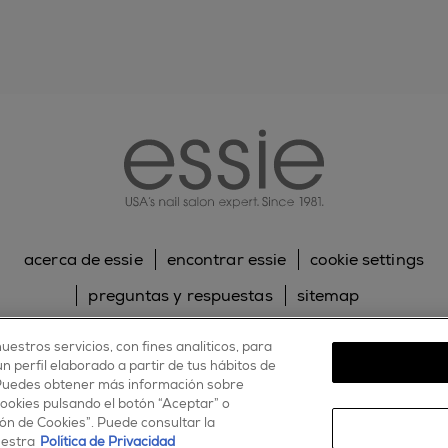
essie
acerca de essie
encontrar essie
cookie settings
preguntas y respuestas
sitemap
contacta con nosotros
política de cookies
uestros servicios, con fines analíticos, para
 perfil elaborado a partir de tus hábitos de
política de privacidad
 Puedes obtener más información sobre
cookies pulsando el botón “Aceptar” o
facebook
twitter
pinterest
youtube
instagram
ón de Cookies”. Puede consultar la
uestra
Política de Privacidad