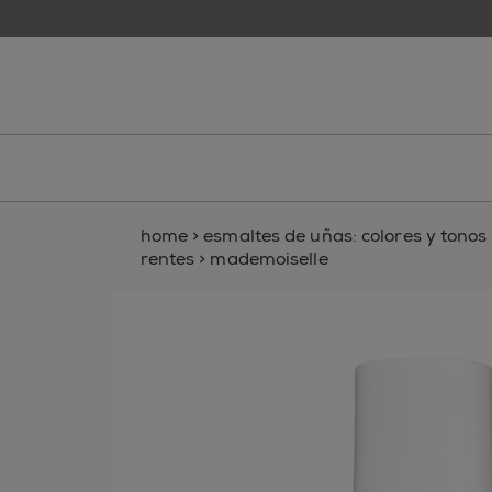
skip to main content
essie
home
>
esmaltes de uñas: colores y tonos p
rentes
>
mademoiselle