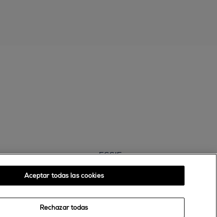
ESSIE
30, rue d’Alsace – 92300 Levallois-Perret
Aceptar todas las cookies
FRANCE
Contáctanos
Rechazar todas
900 181 055