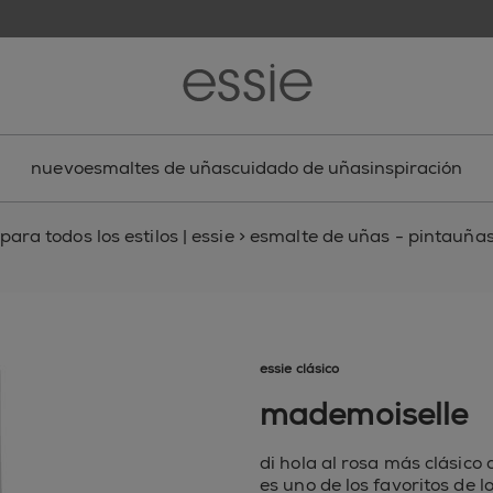
nuevo
esmaltes de uñas
cuidado de uñas
inspiración
ara todos los estilos | essie
>
esmalte de uñas - pintauñas,
essie clásico
mademoiselle
di hola al rosa más clásic
es uno de los favoritos de l