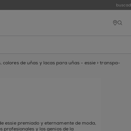
buscado
tiend
open
 colores de uñas y lacas para uñas - essie
>
transpa-
o de essie premiado y eternamente de moda,
os profesionales y los genios de la