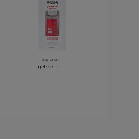
 ALEJADO DEL CALOR Y DE LAS
top coat
gel-setter