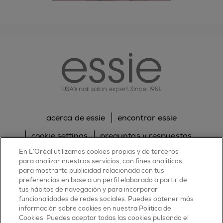
essie
acerca de essie
encontrar essie
cookie settings
preguntas y respuestas
En L’Oréal utilizamos cookies propias y de terceros
sitemap
contacta con nosotros
para analizar nuestros servicios, con fines analíticos,
política de cookies
política de privacidad
para mostrarte publicidad relacionada con tus
preferencias en base a un perfil elaborado a partir de
tus hábitos de navegación y para incorporar
facebook
twitter
pinterest
youtube
instagram
funcionalidades de redes sociales. Puedes obtener más
información sobre cookies en nuestra Política de
Cookies. Puedes aceptar todas las cookies pulsando el