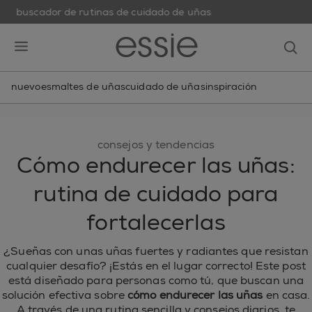
buscador de rutinas de cuidado de uñas
skip to main content
essie
op
open hamburguer menu
nuevo
esmaltes de uñas
cuidado de uñas
inspiración
consejos y tendencias
Cómo endurecer las uñas:
rutina de cuidado para
fortalecerlas
¿Sueñas con unas uñas fuertes y radiantes que resistan
cualquier desafío? ¡Estás en el lugar correcto! Este post
está diseñado para personas como tú, que buscan una
solución efectiva sobre
cómo endurecer las uñas
en casa.
A través de una rutina sencilla y consejos diarios, te