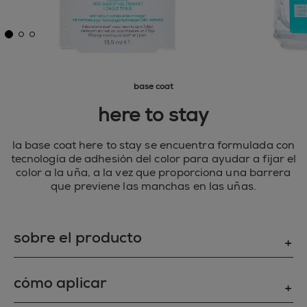
base coat
here to stay
la base coat here to stay se encuentra formulada con
tecnología de adhesión del color para ayudar a fijar el
color a la uña, a la vez que proporciona una barrera
que previene las manchas en las uñas.
sobre el producto
formulada con tecnología que ayudar a mantener el
cómo aplicar
color en la uña, a la vez que proporciona una
barrera que evita que se manchen las uñas.