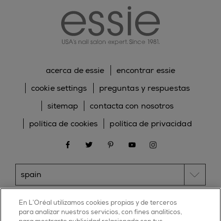
acerca de essie
encontrar essie
cookie settings
preguntas y respuestas
sitemap
contacta con nosotros
política de cookies
política de privacidad
facebook
twitter
pinterest
youtube
instagram
ESSIE
En L’Oréal utilizamos cookies propias y de terceros
para analizar nuestros servicios, con fines analíticos,
30, rue d’Alsace – 92300 Levallois-Perret