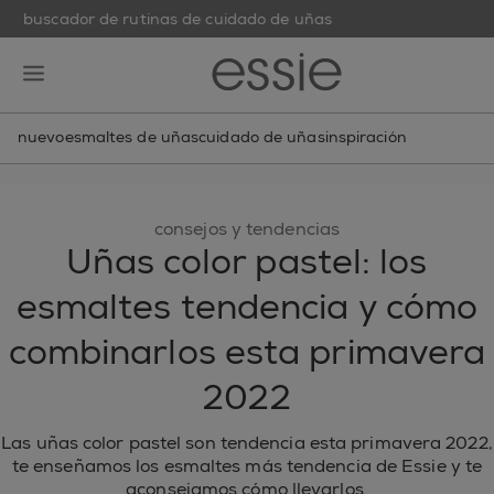
buscador de rutinas de cuidado de uñas
skip to main content
essie
open hamburguer menu
nuevo
esmaltes de uñas
cuidado de uñas
inspiración
consejos y tendencias
Uñas color pastel: los
esmaltes tendencia y cómo
combinarlos esta primavera
2022
Las uñas color pastel son tendencia esta primavera 2022,
te enseñamos los esmaltes más tendencia de Essie y te
aconsejamos cómo llevarlos.