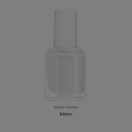
essie clásico
blanc