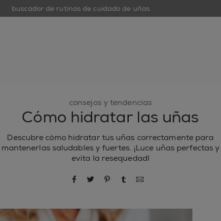
buscador de rutinas de cuidado de uñas
open hamburguer menu
nuevo
esmaltes de uñas
cuidado de uñas
inspiración
consejos y tendencias
Cómo hidratar las uñas
Descubre cómo hidratar tus uñas correctamente para
mantenerlas saludables y fuertes. ¡Luce uñas perfectas y
evita la resequedad!
compartir por Facebook
compartir por Twitter
compartir por Pinterest
compartir por Tumblr
compartir por correo