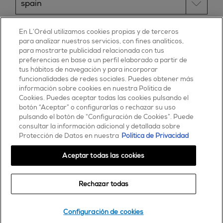
ESSIE
En L’Oréal utilizamos cookies propias y de terceros
para analizar nuestros servicios, con fines analíticos,
30, rue d’Alsace – 92300 Levallois-Perret
para mostrarte publicidad relacionada con tus
FRANCE
preferencias en base a un perfil elaborado a partir de
tus hábitos de navegación y para incorporar
Contáctanos
funcionalidades de redes sociales. Puedes obtener más
900 181 055
información sobre cookies en nuestra Política de
Cookies. Puedes aceptar todas las cookies pulsando el
© 2025 essie todos los derechos reservados
botón “Aceptar” o configurarlas o rechazar su uso
condiciones de uso
pulsando el botón de “Configuración de Cookies”. Puede
consultar la información adicional y detallada sobre
Protección de Datos en nuestra
Política de Privacidad
Aceptar todas las cookies
Rechazar todas
Comprar
Configuración de cookies
encontrar una tienda o salón