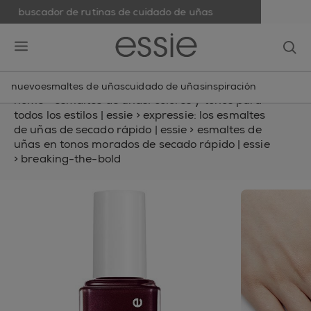
buscador de rutinas de cuidado de uñas
skip to main content
essie
op
open hamburguer menu
nuevo
esmaltes de uñas
cuidado de uñas
inspiración
home
>
esmaltes de uñas: colores y tonos para
todos los estilos | essie
>
expressie: los esmaltes
de uñas de secado rápido | essie
>
esmaltes de
uñas en tonos morados de secado rápido | essie
>
breaking-the-bold