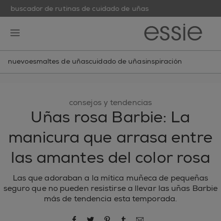
buscador de rutinas de cuidado de uñas
skip to main content
essie
open hamburguer menu
nuevo
esmaltes de uñas
cuidado de uñas
inspiración
consejos y tendencias
Uñas rosa Barbie: La
manicura que arrasa entre
las amantes del color rosa
Las que adoraban a la mítica muñeca de pequeñas
seguro que no pueden resistirse a llevar las uñas Barbie
más de tendencia esta temporada.
compartir por Facebook
compartir por Twitter
compartir por Pinterest
compartir por Tumblr
compartir por correo