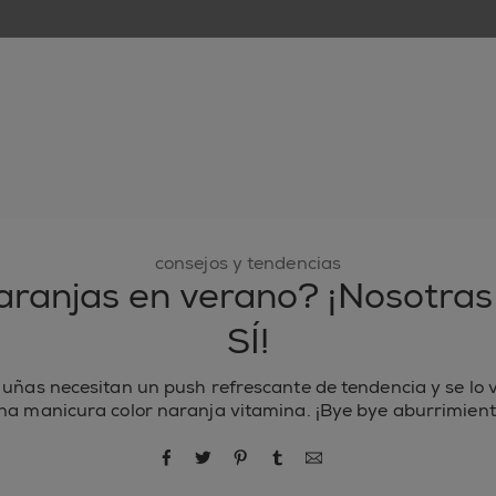
nuevo
esmaltes de uñas
cuidado de uñas
inspiración
consejos y tendencias
aranjas en verano? ¡Nosotras
SÍ!
 uñas necesitan un push refrescante de tendencia y se lo
na manicura color naranja vitamina. ¡Bye bye aburrimient
compartir por Facebook
compartir por Twitter
compartir por Pinterest
compartir por Tumblr
compartir por correo