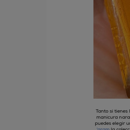
Tanto si tienes
manicura naranj
puedes elegir 
'gram
la colec