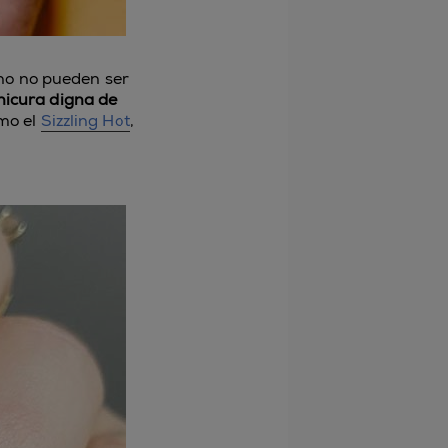
ono no pueden ser
icura digna de
omo el
Sizzling Hot
,