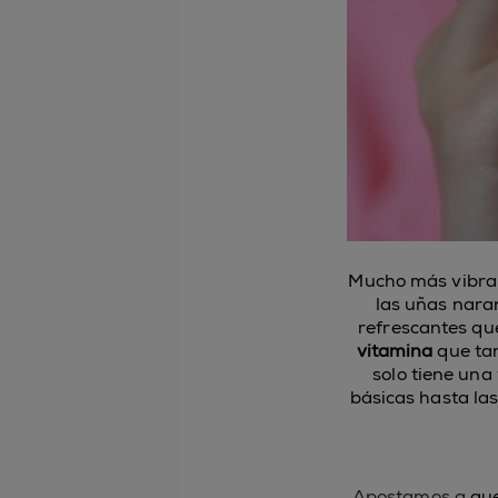
Mucho más vibrant
las uñas naran
refrescantes qu
vitamina
que tan
solo tiene una
básicas hasta la
Apostamos a
que