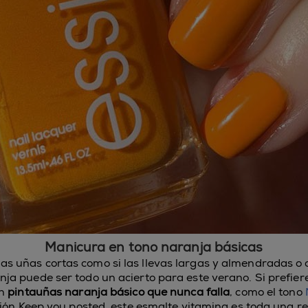
Manicura en tono naranja básicas
 las uñas cortas como si las llevas largas y almendradas 
a puede ser todo un acierto para este verano. Si prefiere
un
pintauñas naranja básico que nunca falla
, como el tono
ción Keep you posted
, este esmalte vitamina es toda una re