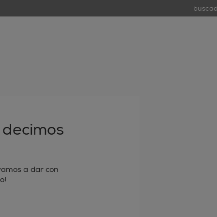
buscador 
tiend
open
 decimos
 vamos a dar con
o!
 electrónico