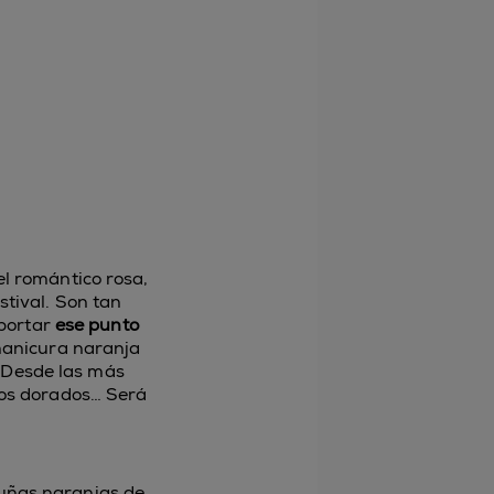
el romántico rosa,
stival. Son tan
aportar
ese punto
 manicura naranja
 Desde las más
los dorados… Será
s uñas naranjas de