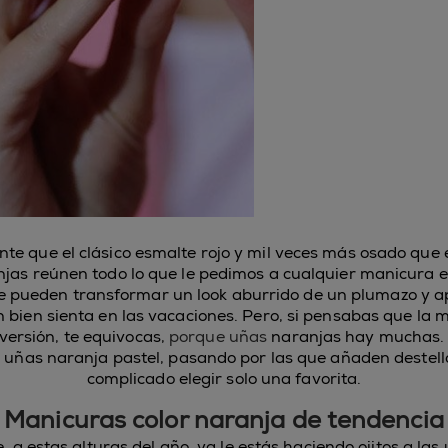
e que el clásico esmalte rojo y mil veces más osado que 
jas reúnen todo lo que le pedimos a cualquier manicura e
e pueden transformar un look aburrido de un plumazo y 
 bien sienta en las vacaciones. Pero, si pensabas que la
 versión, te equivocas,
porque uñas
naranjas hay muchas.
s uñas naranja pastel, pasando por las que añaden destel
complicado elegir solo una favorita.
Manicuras color naranja de tendencia
, a estas alturas del año, ya le estás haciendo ojitos a la