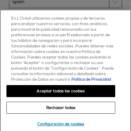
ESSIE
En L’Oréal utilizamos cookies propias y de terceros
para analizar nuestros servicios, con fines analíticos,
30, rue d’Alsace – 92300 Levallois-Perret
para mostrarte publicidad relacionada con tus
FRANCE
preferencias en base a un perfil elaborado a partir de
tus hábitos de navegación y para incorporar
Contáctanos
funcionalidades de redes sociales. Puedes obtener más
900 181 055
información sobre cookies en nuestra Política de
Cookies. Puedes aceptar todas las cookies pulsando el
© 2025 essie todos los derechos reservados
botón “Aceptar” o configurarlas o rechazar su uso
condiciones de uso
pulsando el botón de “Configuración de Cookies”. Puede
consultar la información adicional y detallada sobre
Protección de Datos en nuestra
Política de Privacidad
Aceptar todas las cookies
Rechazar todas
Comprar
Configuración de cookies
encontrar una tienda o salón