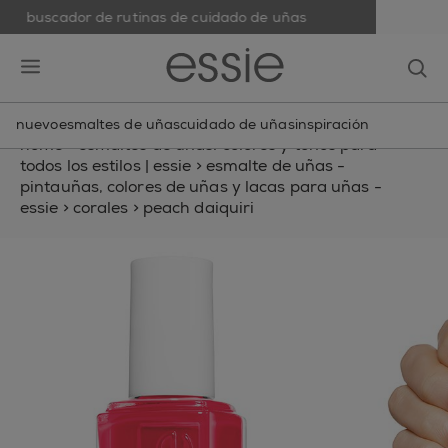
buscador de rutinas de cuidado de uñas
skip to main content
essie
op
open hamburguer menu
nuevo
esmaltes de uñas
cuidado de uñas
inspiración
home
>
esmaltes de uñas: colores y tonos para
todos los estilos | essie
>
esmalte de uñas -
pintauñas, colores de uñas y lacas para uñas -
essie
>
corales
>
peach daiquiri