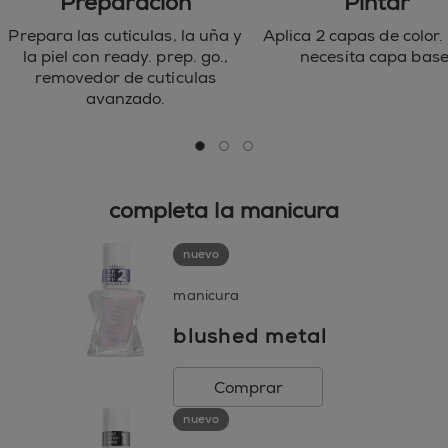
Preparación
Pintar
Prepara las cutículas, la uña y
Aplica 2 capas de color.
la piel con ready. prep. go.,
necesita capa base
removedor de cutículas
avanzado.
go to 0
go to 1
go to 2
completa la manicura
nuevo
manicura
blushed metal
Comprar
nuevo