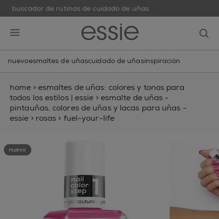
buscador de rutinas de cuidado de uñas
skip to main content
essie
op
open hamburguer menu
nuevo
esmaltes de uñas
cuidado de uñas
inspiración
home
>
esmaltes de uñas: colores y tonos para
todos los estilos | essie
>
esmalte de uñas -
pintauñas, colores de uñas y lacas para uñas -
essie
>
rosas
>
fuel-your-life
nuevo