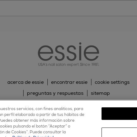
essie
acerca de essie
encontrar essie
cookie settings
preguntas y respuestas
sitemap
contacta con nosotros
política de cookies
uestros servicios, con fines analíticos, para
 perfil elaborado a partir de tus hábitos de
política de privacidad
 Puedes obtener más información sobre
cookies pulsando el botón “Aceptar” o
facebook
twitter
pinterest
youtube
instagram
ón de Cookies”. Puede consultar la