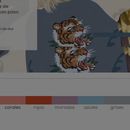
a.
a de
solo paso.
n de dos
corales
rojos
morados
azules
grises