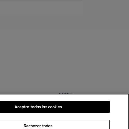
ESSIE
30, rue d’Alsace – 92300 Levallois-Perret
Aceptar todas las cookies
FRANCE
Contáctanos
Rechazar todas
900 181 055