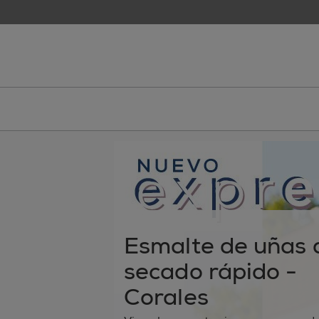
skip to main content
essie
Esmalte de uñas 
secado rápido -
Corales