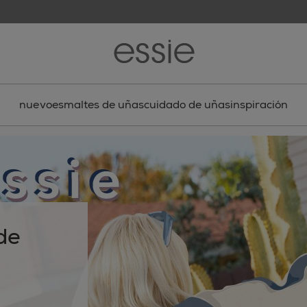
nuevo
esmaltes de uñas
cuidado de uñas
inspiración
de