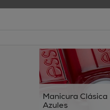
skip to main content
essie
Manicura Clásica 
Azules