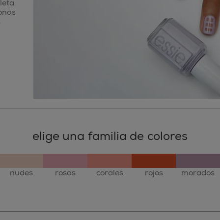
leta
onos
s
elige una familia de colores
nudes
rosas
corales
rojos
morados