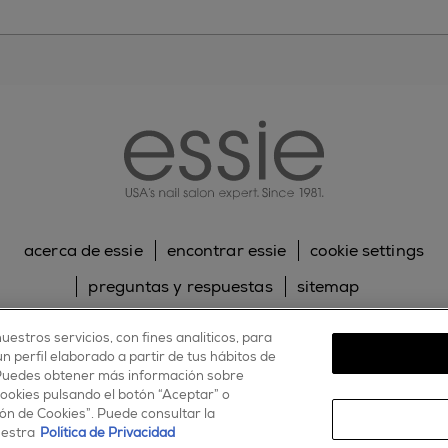
essie
acerca de essie
encontrar essie
cookie settings
preguntas y respuestas
sitemap
contacta con nosotros
política de cookies
uestros servicios, con fines analíticos, para
 perfil elaborado a partir de tus hábitos de
política de privacidad
 Puedes obtener más información sobre
cookies pulsando el botón “Aceptar” o
facebook
twitter
pinterest
youtube
instagram
ón de Cookies”. Puede consultar la
uestra
Política de Privacidad