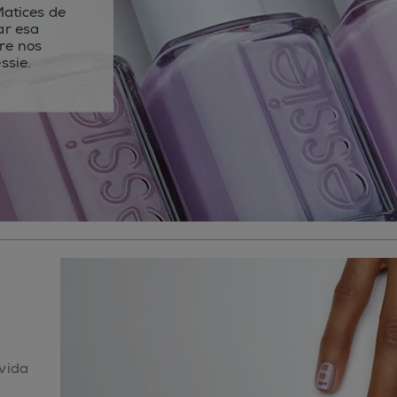
 Matices de
ar esa
re nos
ssie.
 vida