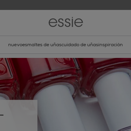
nuevo
esmaltes de uñas
cuidado de uñas
inspiración
-