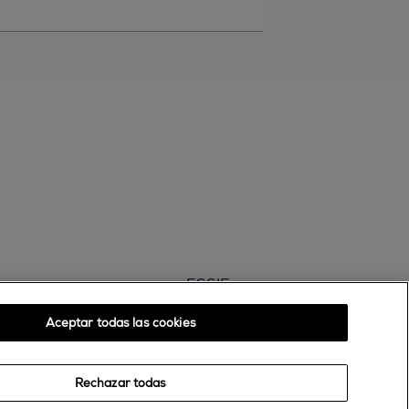
ESSIE
30, rue d’Alsace – 92300 Levallois-Perret
Aceptar todas las cookies
FRANCE
Contáctanos
Rechazar todas
900 181 055