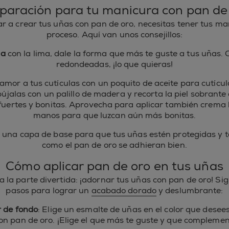
paración para tu manicura con pan de
 a crear tus uñas con pan de oro, necesitas tener tus man
proceso. Aquí van unos consejillos:
ma
con la lima, dale la forma que más te guste a tus uñas.
redondeadas, ¡lo que quieras!
amor a tus cutículas con un poquito de aceite para cutícul
jalas con un palillo de madera y recorta la piel sobrante
 fuertes y bonitas. Aprovecha para aplicar también crema 
manos para que luzcan aún más bonitas.
una capa de base para que tus uñas estén protegidas y t
como el pan de oro se adhieran bien.
Cómo aplicar pan de oro en tus uñas
la parte divertida: ¡adornar tus uñas con pan de oro! Sig
pasos para lograr un
acabado dorado
y deslumbrante:
r de fondo
: Elige un esmalte de uñas en el color que dese
on pan de oro. ¡Elige el que más te guste y que complement