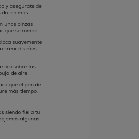
ido y asegúrate de
s duren más.
on unas pinzas
tar que se rompa.
 coloca suavemente
 o crear diseños
e oro sobre tus
uja de aire.
ra que el pan de
dure más tiempo.
 siendo fiel a tu
e dejamos algunas