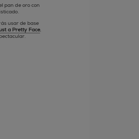
el pan de oro con
sticado.
drás usar de base
ust a Pretty Face
,
ectacular.