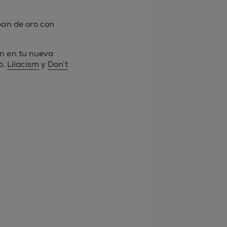
pan de oro con
n en tu nueva
o,
Lilacism
y
Don’t