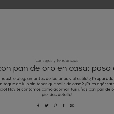
nuevo
esmaltes de uñas
cuidado de uñas
inspiración
consejos y tendencias
on pan de oro en casa: paso
 nuestro blog, amantes de las uñas y el estilo! ¿Preparada
 toque de lujo sin tener que salir de casa? ¡Pues agárrat
tido! Hoy te contamos cómo adornar tus uñas con pan de o
pierdas detalle!
compartir por Facebook
compartir por Twitter
compartir por Pinterest
compartir por Tumblr
compartir por correo