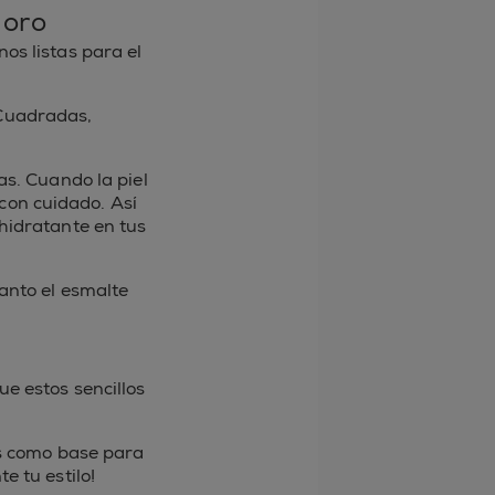
 oro
os listas para el
 Cuadradas,
as. Cuando la piel
 con cuidado. Así
hidratante en tus
anto el esmalte
ue estos sencillos
es como base para
e tu estilo!