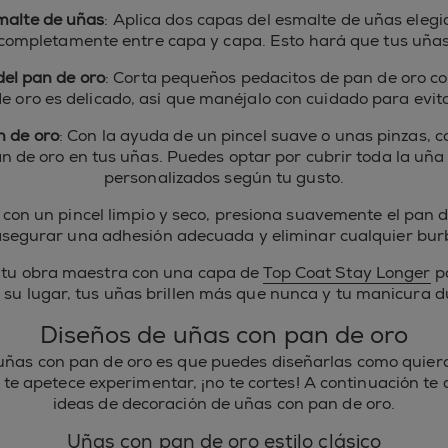
smalte de uñas
: Aplica dos capas del esmalte de uñas eleg
 completamente entre capa y capa. Esto hará que tus uña
el pan de oro
: Corta pequeños pedacitos de pan de oro c
de oro es delicado, así que manéjalo con cuidado para evi
n de oro
: Con la ayuda de un pincel suave o unas pinzas,
an de oro en tus uñas. Puedes optar por cubrir toda la uña
personalizados según tu gusto.
: con un pincel limpio y seco, presiona suavemente el pan d
segurar una adhesión adecuada y eliminar cualquier burb
 tu obra maestra con una capa de
Top Coat Stay Longer
pa
 su lugar, tus uñas brillen más que nunca y tu manicura 
Diseños de uñas con pan de oro
uñas con pan de oro es que puedes diseñarlas como quieras
i te apetece experimentar, ¡no te cortes! A continuación t
ideas de decoración de uñas con pan de oro.
Uñas con pan de oro estilo clásico