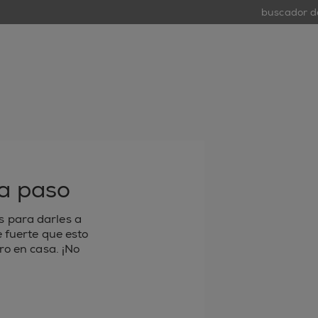
buscador de r
tiend
open
 a paso
s para darles a
e fuerte que esto
ro en casa. ¡No
 electrónico