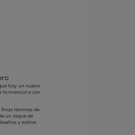
oro
 que hay un nuevo
de la manicura con
 finas láminas de
ade un toque de
iseños y estilos