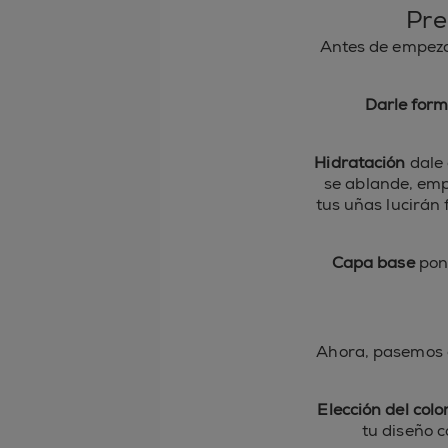
Pre
Antes de empezar
Darle for
Hidratación
dale 
se ablande, empú
tus uñas lucirán
Capa base
pon 
Ahora, pasemos a 
Elección del colo
tu diseño c