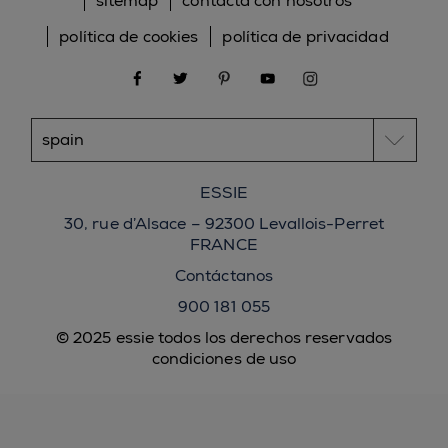
sitemap
contacta con nosotros
política de cookies
política de privacidad
facebook
twitter
pinterest
youtube
instagram
ESSIE
30, rue d’Alsace – 92300 Levallois-Perret
FRANCE
Contáctanos
900 181 055
© 2025 essie todos los derechos reservados
condiciones de uso