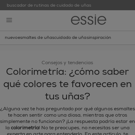
buscador de rutinas de cuidado de uñas
skip to main content
essie
open hamburguer menu
nuevo
esmaltes de uñas
cuidado de uñas
inspiración
Consejos y tendencias
Colorimetría: ¿cómo saber
qué colores te favorecen en
tus uñas?
¿Alguna vez te has preguntado por qué algunos esmaltes
te hacen sentir como una diosa, mientras que otros
simplemente no funcionan? ¡La respuesta podría estar en
la
colorimetría
! No te preocupes, no necesitas ser una
experta en arte para entenderlo. En este artículo, te