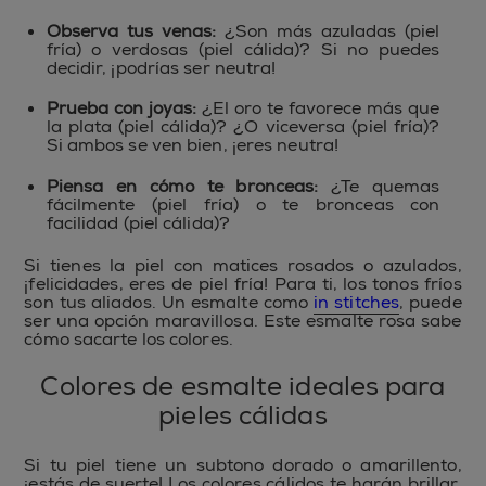
Observa tus venas:
¿Son más azuladas (piel
fría) o verdosas (piel cálida)? Si no puedes
decidir, ¡podrías ser neutra!
Prueba con joyas:
¿El oro te favorece más que
la plata (piel cálida)? ¿O viceversa (piel fría)?
Si ambos se ven bien, ¡eres neutra!
Piensa en cómo te bronceas:
¿Te quemas
fácilmente (piel fría) o te bronceas con
facilidad (piel cálida)?
Si tienes la piel con matices rosados o azulados,
¡felicidades, eres de piel fría! Para ti, los tonos fríos
son tus aliados. Un esmalte como
in stitches
, puede
ser una opción maravillosa. Este esmalte rosa sabe
cómo sacarte los colores.
Colores de esmalte ideales para
pieles cálidas
Si tu piel tiene un subtono dorado o amarillento,
¡estás de suerte! Los colores cálidos te harán brillar.