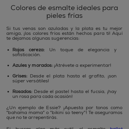
Colores de esmalte ideales para
pieles frías
Si tus venas son azuladas y la plata es tu mejor
amiga, ¡los colores fríos están hechos para ti! Aquí
te dejamos algunas sugerencias:
Rojos cereza:
Un toque de elegancia y
sofisticación.
Azules y morados:
¡Atrévete a experimentar!
Grises:
Desde el plata hasta el grafito, ¡son
súper versátiles!
Rosados:
Desde el pastel hasta el fucsia, ¡hay
un rosa para cada ocasión!
¿Un ejemplo de Essie? ¡Apuesta por tonos como
"bahama mama" o "bikini so teeny"! Te aseguramos
que no te arrepentirás.
Si buscas algo más sutil, el esmalte
ballet