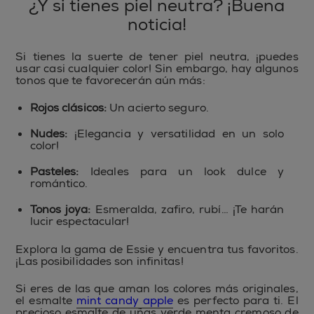
¿Y si tienes piel neutra? ¡Buena
noticia!
Si tienes la suerte de tener piel neutra, ¡puedes
usar casi cualquier color! Sin embargo, hay algunos
tonos que te favorecerán aún más:
Rojos clásicos:
Un acierto seguro.
Nudes:
¡Elegancia y versatilidad en un solo
color!
Pasteles:
Ideales para un look dulce y
romántico.
Tonos joya:
Esmeralda, zafiro, rubí… ¡Te harán
lucir espectacular!
Explora la gama de Essie y encuentra tus favoritos.
¡Las posibilidades son infinitas!
Si eres de las que aman los colores más originales,
el esmalte
mint candy apple
es perfecto para ti. El
precioso esmalte de uñas verde menta cremoso de