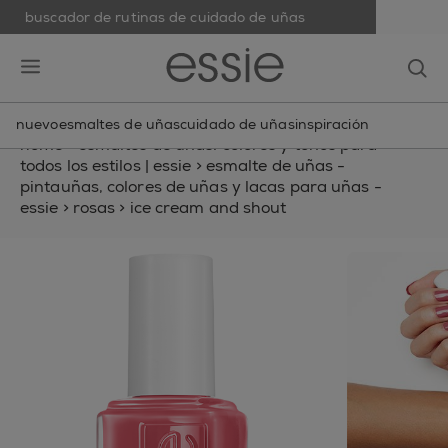
buscador de rutinas de cuidado de uñas
skip to main content
essie
op
open hamburguer menu
nuevo
esmaltes de uñas
cuidado de uñas
inspiración
home
>
esmaltes de uñas: colores y tonos para
todos los estilos | essie
>
esmalte de uñas -
pintauñas, colores de uñas y lacas para uñas -
essie
>
rosas
>
ice cream and shout