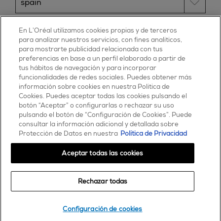
ESSIE
En L’Oréal utilizamos cookies propias y de terceros
para analizar nuestros servicios, con fines analíticos,
30, rue d’Alsace – 92300 Levallois-Perret
para mostrarte publicidad relacionada con tus
FRANCE
preferencias en base a un perfil elaborado a partir de
tus hábitos de navegación y para incorporar
Contáctanos
funcionalidades de redes sociales. Puedes obtener más
900 181 055
información sobre cookies en nuestra Política de
Cookies. Puedes aceptar todas las cookies pulsando el
© 2025 essie todos los derechos reservados
botón “Aceptar” o configurarlas o rechazar su uso
condiciones de uso
pulsando el botón de “Configuración de Cookies”. Puede
consultar la información adicional y detallada sobre
Protección de Datos en nuestra
Política de Privacidad
Aceptar todas las cookies
Rechazar todas
Comprar
Configuración de cookies
encontrar una tienda o salón