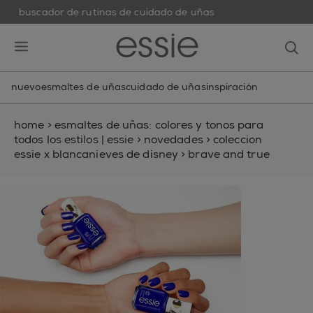
buscador de rutinas de cuidado de uñas
skip to main content
essie
op
open hamburguer menu
nuevo
esmaltes de uñas
cuidado de uñas
inspiración
home
>
esmaltes de uñas: colores y tonos para
todos los estilos | essie
>
novedades
>
coleccion
essie x blancanieves de disney
>
brave and true