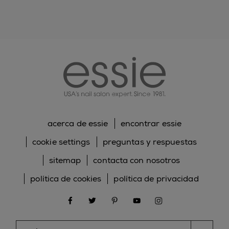
VIOLET ● CI 77288 / CHROMIUM OXIDE GREENS ●
CI 77510 / FERRIC FERROCYANIDE ● CI 45410 / RED
28 ● CI 73360 / RED 30 LAKE ● CI 60730 / EXT.
VIOLET 2 ● CI 60725 / VIOLET 2 ● CI 45380 / RED 22
essie
● ]
PRECAUCIÓN: MANTENER ALEJADO DEL CALOR Y
DE LAS LLAMAS.
acerca de essie
encontrar essie
cookie settings
preguntas y respuestas
sitemap
contacta con nosotros
política de cookies
política de privacidad
facebook
twitter
pinterest
youtube
instagram