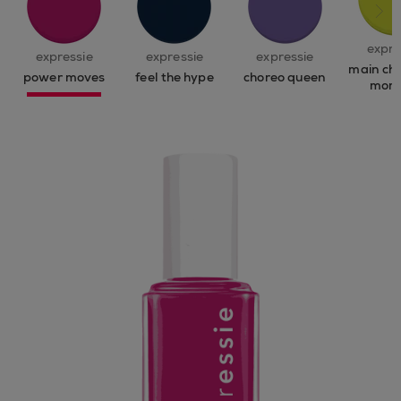
sigu
expre
expressie
expressie
expressie
main ch
power moves
feel the hype
choreo queen
mom