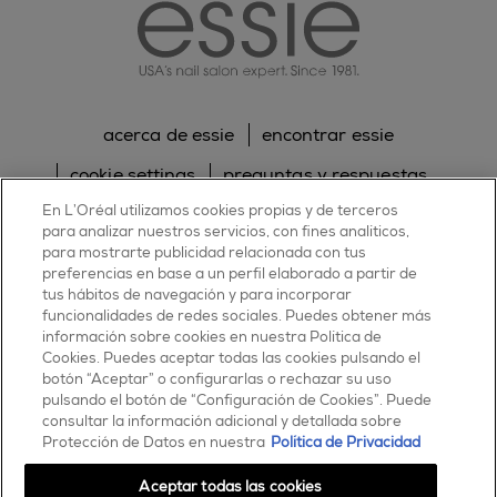
acerca de essie
encontrar essie
cookie settings
preguntas y respuestas
En L’Oréal utilizamos cookies propias y de terceros
sitemap
contacta con nosotros
para analizar nuestros servicios, con fines analíticos,
para mostrarte publicidad relacionada con tus
política de cookies
política de privacidad
preferencias en base a un perfil elaborado a partir de
tus hábitos de navegación y para incorporar
facebook
twitter
pinterest
youtube
instagram
funcionalidades de redes sociales. Puedes obtener más
información sobre cookies en nuestra Política de
Cookies. Puedes aceptar todas las cookies pulsando el
botón “Aceptar” o configurarlas o rechazar su uso
pulsando el botón de “Configuración de Cookies”. Puede
consultar la información adicional y detallada sobre
ESSIE
Protección de Datos en nuestra
Política de Privacidad
30, rue d’Alsace – 92300 Levallois-Perret
FRANCE
Aceptar todas las cookies