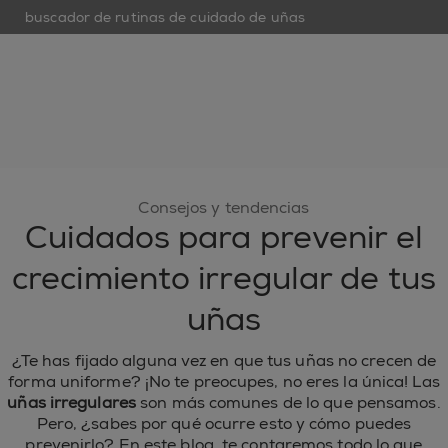
buscador de rutinas de cuidado de uñas
op
open hamburguer menu
nuevo
esmaltes de uñas
cuidado de uñas
inspiración
Consejos y tendencias
Cuidados para prevenir el
crecimiento irregular de tus
uñas
¿Te has fijado alguna vez en que tus uñas no crecen de
forma uniforme? ¡No te preocupes, no eres la única! Las
uñas irregulares
son más comunes de lo que pensamos.
Pero, ¿sabes por qué ocurre esto y cómo puedes
prevenirlo? En este blog, te contaremos todo lo que