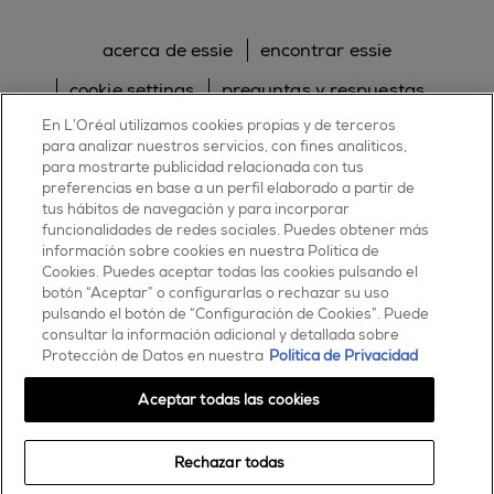
acerca de essie
encontrar essie
cookie settings
preguntas y respuestas
En L’Oréal utilizamos cookies propias y de terceros
sitemap
contacta con nosotros
para analizar nuestros servicios, con fines analíticos,
política de cookies
política de privacidad
para mostrarte publicidad relacionada con tus
preferencias en base a un perfil elaborado a partir de
tus hábitos de navegación y para incorporar
facebook
twitter
pinterest
youtube
instagram
funcionalidades de redes sociales. Puedes obtener más
información sobre cookies en nuestra Política de
Cookies. Puedes aceptar todas las cookies pulsando el
botón “Aceptar” o configurarlas o rechazar su uso
pulsando el botón de “Configuración de Cookies”. Puede
consultar la información adicional y detallada sobre
ESSIE
Protección de Datos en nuestra
Política de Privacidad
30, rue d’Alsace – 92300 Levallois-Perret
FRANCE
Aceptar todas las cookies
Contáctanos
Rechazar todas
900 181 055