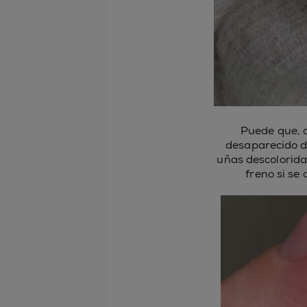
Puede que, d
desaparecido de
uñas descolorida
freno si se