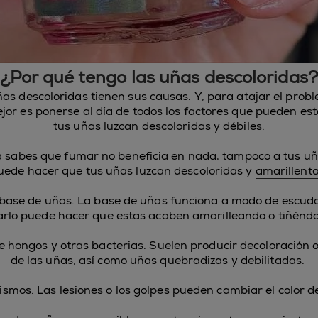
¿Por qué tengo las uñas descoloridas?
ñas descoloridas tienen sus causas. Y, para atajar el prob
jor es ponerse al día de todos los factores que pueden es
tus uñas luzcan descoloridas y débiles.
a sabes que fumar no beneficia en nada, tampoco a tus uñ
uede hacer que tus uñas luzcan descoloridas y
amarillent
base de uñas. La base de uñas funciona a modo de escudo
arlo puede hacer que estas acaben amarilleando o tiñéndo
e hongos y otras bacterias. Suelen producir decoloración 
de las uñas, así como
uñas quebradizas
y debilitadas.
smos. Las lesiones o los golpes pueden cambiar el color d