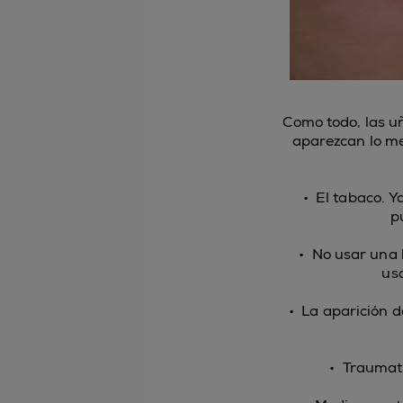
Como todo, las u
aparezcan lo me
•
El tabaco. Y
p
•
No usar una 
us
•
La aparición d
•
Traumati