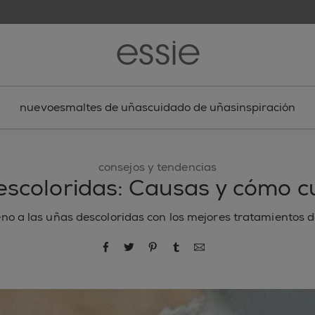
nuevo
esmaltes de uñas
cuidado de uñas
inspiración
consejos y tendencias
scoloridas: Causas y cómo c
no a las uñas descoloridas con los mejores tratamientos d
compartir por Facebook
compartir por Twitter
compartir por Pinterest
compartir por Tumblr
compartir por correo