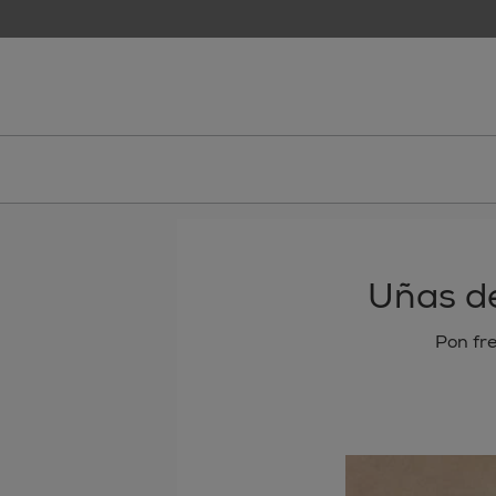
skip to main content
essie
Uñas de
Pon fre