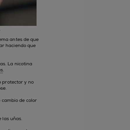
lema antes de que
tar haciendo que
as. La nicotina
as
.
 protector y no
se.
o cambio de color
e las uñas.