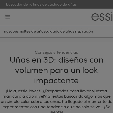
buscador de rutinas de cuidado de uñas
skip to main content
essie
open hamburguer menu
nuevo
esmaltes de uñas
cuidado de uñas
inspiración
Consejos y tendencias
Uñas en 3D: diseños con
volumen para un look
impactante
¡Hola, essie lovers! ¿Preparadas para llevar vuestra
manicura a otro nivel? Si estás buscando algo más que
un simple color sobre tus uñas, ha llegado el momento de
experimentar con una tendencia que no solo se ve... ¡Se
siente!