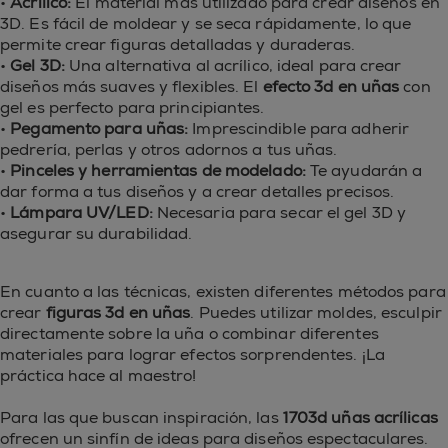
•
Acrílico:
El material más utilizado para crear diseños en
3D. Es fácil de moldear y se seca rápidamente, lo que
permite crear figuras detalladas y duraderas.
•
Gel 3D:
Una alternativa al acrílico, ideal para crear
diseños más suaves y flexibles. El
efecto 3d en uñas
con
gel es perfecto para principiantes.
•
Pegamento para uñas:
Imprescindible para adherir
pedrería, perlas y otros adornos a tus uñas.
•
Pinceles y herramientas de modelado:
Te ayudarán a
dar forma a tus diseños y a crear detalles precisos.
•
Lámpara UV/LED:
Necesaria para secar el gel 3D y
asegurar su durabilidad.
En cuanto a las técnicas, existen diferentes métodos para
crear
figuras 3d en uñas
. Puedes utilizar moldes, esculpir
directamente sobre la uña o combinar diferentes
materiales para lograr efectos sorprendentes. ¡La
práctica hace al maestro!
Para las que buscan inspiración, las
1703d uñas acrílicas
ofrecen un sinfín de ideas para diseños espectaculares.