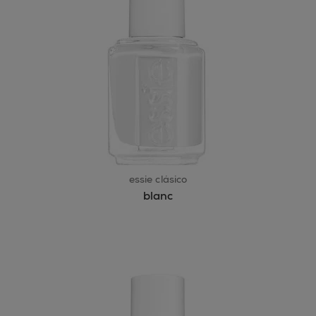
essie clásico
blanc