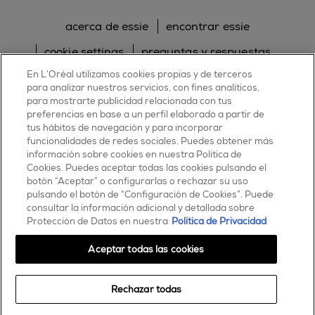
acerca de essie
encontrar essie
cookie settings
preguntas y respuestas
En L’Oréal utilizamos cookies propias y de terceros
sitemap
contacta con nosotros
para analizar nuestros servicios, con fines analíticos,
política de cookies
política de privacidad
para mostrarte publicidad relacionada con tus
preferencias en base a un perfil elaborado a partir de
tus hábitos de navegación y para incorporar
facebook
twitter
pinterest
youtube
instagram
funcionalidades de redes sociales. Puedes obtener más
información sobre cookies en nuestra Política de
Cookies. Puedes aceptar todas las cookies pulsando el
botón “Aceptar” o configurarlas o rechazar su uso
pulsando el botón de “Configuración de Cookies”. Puede
consultar la información adicional y detallada sobre
ESSIE
Protección de Datos en nuestra
Política de Privacidad
30, rue d’Alsace – 92300 Levallois-Perret
FRANCE
Aceptar todas las cookies
Contáctanos
Rechazar todas
900 181 055
© 2025 essie todos los derechos reservados