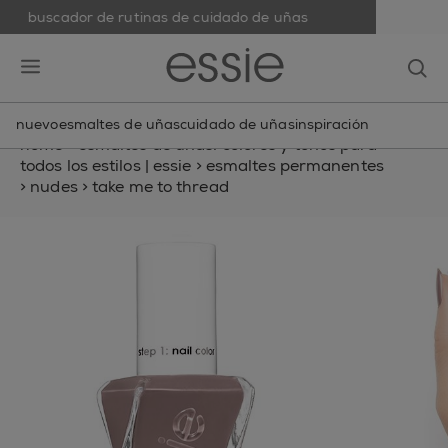
buscador de rutinas de cuidado de uñas
skip to main content
essie
op
open hamburguer menu
nuevo
esmaltes de uñas
cuidado de uñas
inspiración
home
>
esmaltes de uñas: colores y tonos para
todos los estilos | essie
>
esmaltes permanentes
>
nudes
>
take me to thread