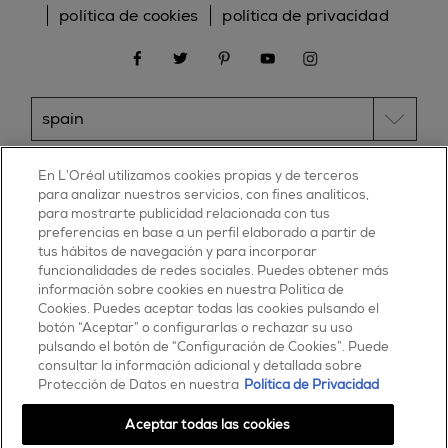
política de cookies
política de privacidad
facebook
twitter
pinterest
youtube
instagram
ESSIE
En L’Oréal utilizamos cookies propias y de terceros
para analizar nuestros servicios, con fines analíticos,
30, rue d’Alsace – 92300 Levallois-Perret
para mostrarte publicidad relacionada con tus
FRANCE
preferencias en base a un perfil elaborado a partir de
tus hábitos de navegación y para incorporar
Contáctanos
funcionalidades de redes sociales. Puedes obtener más
900 181 055
información sobre cookies en nuestra Política de
Cookies. Puedes aceptar todas las cookies pulsando el
© 2025 essie todos los derechos reservados
botón “Aceptar” o configurarlas o rechazar su uso
condiciones de uso
pulsando el botón de “Configuración de Cookies”. Puede
consultar la información adicional y detallada sobre
Protección de Datos en nuestra
Política de Privacidad
Aceptar todas las cookies