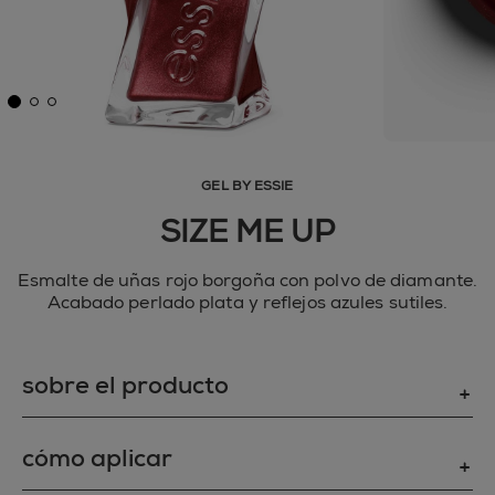
GEL BY ESSIE
SIZE ME UP
Esmalte de uñas rojo borgoña con polvo de diamante.
Acabado perlado plata y reflejos azules sutiles.
sobre el producto
NO SOLO BELLEZA, TAMBIÉN RESISTENCIA
cómo aplicar
Consigue un color con el brillo del diamante y
resistente a los golpes con Gel by essie. Nuestro