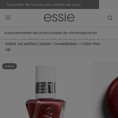
buscador de rutinas de cuidado de uñas
skip to main content
essie
op
open hamburguer menu
nuevo
esmaltes de uñas
cuidado de uñas
inspiración
home
>
esmaltes de uñas: colores y tonos para
todos los estilos | essie
>
novedades
>
>
size-me-
up
nuevo