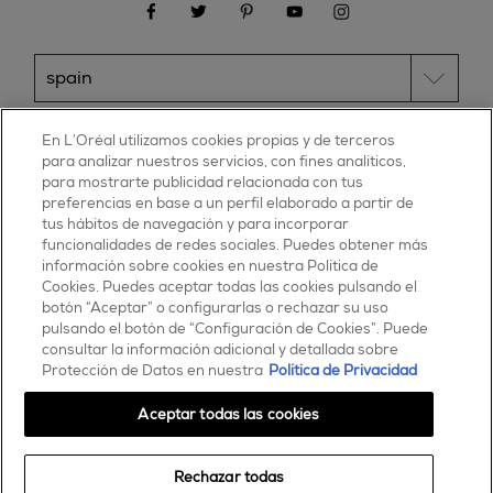
facebook
twitter
pinterest
youtube
instagram
ESSIE
En L’Oréal utilizamos cookies propias y de terceros
para analizar nuestros servicios, con fines analíticos,
30, rue d’Alsace – 92300 Levallois-Perret
para mostrarte publicidad relacionada con tus
FRANCE
preferencias en base a un perfil elaborado a partir de
tus hábitos de navegación y para incorporar
Contáctanos
funcionalidades de redes sociales. Puedes obtener más
900 181 055
información sobre cookies en nuestra Política de
Cookies. Puedes aceptar todas las cookies pulsando el
© 2025 essie todos los derechos reservados
botón “Aceptar” o configurarlas o rechazar su uso
condiciones de uso
pulsando el botón de “Configuración de Cookies”. Puede
consultar la información adicional y detallada sobre
Protección de Datos en nuestra
Política de Privacidad
Aceptar todas las cookies
Rechazar todas