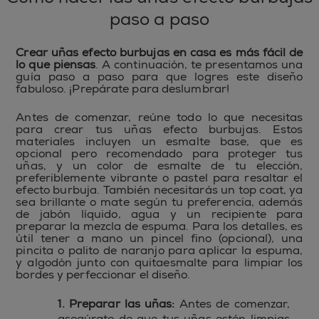
paso a paso
Crear uñas efecto burbujas en casa es más fácil de
lo que piensas
. A continuación, te presentamos una
guía paso a paso para que logres este diseño
fabuloso. ¡Prepárate para deslumbrar!
Antes de comenzar, reúne todo lo que necesitas
para crear tus uñas efecto burbujas. Estos
materiales incluyen un esmalte base, que es
opcional pero recomendado para proteger tus
uñas, y un color de esmalte de tu elección,
preferiblemente vibrante o pastel para resaltar el
efecto burbuja. También necesitarás un top coat, ya
sea brillante o mate según tu preferencia, además
de jabón líquido, agua y un recipiente para
preparar la mezcla de espuma. Para los detalles, es
útil tener a mano un pincel fino (opcional), una
pincita o palito de naranjo para aplicar la espuma,
y algodón junto con quitaesmalte para limpiar los
bordes y perfeccionar el diseño.
1. Preparar las uñas:
Antes de comenzar,
asegúrate de que tus uñas estén limpias