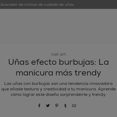
buscador de rutinas de cuidado de uñas
open hamburguer menu
nuevo
esmaltes de uñas
cuidado de uñas
inspiración
nail art
Uñas efecto burbujas: La
manicura más trendy
Las uñas con burbujas son una tendencia innovadora
que añade textura y creatividad a tu manicura. Aprende
cómo lograr este diseño sorprendente y trendy.
compartir por Facebook
compartir por Twitter
compartir por Pinterest
compartir por Tumblr
compartir por correo