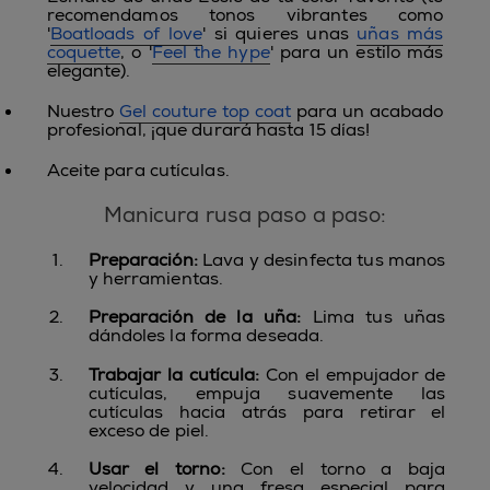
recomendamos tonos vibrantes como
'
Boatloads of love
' si quieres unas
uñas más
coquette
, o '
Feel the hype
' para un estilo más
elegante).
Nuestro
Gel couture top coat
para un acabado
profesional, ¡que durará hasta 15 días!
Aceite para cutículas.
Manicura rusa paso a paso:
Preparación:
Lava y desinfecta tus manos
y herramientas.
Preparación de la uña:
Lima tus uñas
dándoles la forma deseada.
Trabajar la cutícula:
Con el empujador de
cutículas, empuja suavemente las
cutículas hacia atrás para retirar el
exceso de piel.
Usar el torno:
Con el torno a baja
velocidad y una fresa especial para