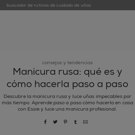
buscador de rutinas de cuidado de uñas
open hamburguer menu
nuevo
esmaltes de uñas
cuidado de uñas
inspiración
consejos y tendencias
Manicura rusa: qué es y
cómo hacerla paso a paso
Descubre la manicura rusa y luce uñas impecables por
más tiempo. Aprende paso a paso cómo hacerla en casa
con Essie y luce una manicura profesional.
compartir por Facebook
compartir por Twitter
compartir por Pinterest
compartir por Tumblr
compartir por correo