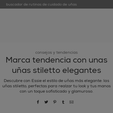
buscador de rutinas de cuidado de uñas
open hamburguer menu
nuevo
esmaltes de uñas
cuidado de uñas
inspiración
consejos y tendencias
Marca tendencia con unas
uñas stiletto elegantes
Descubre con Essie el estilo de uñas más elegante: las
uñas stiletto, perfectas para realzar tu look y tus manos
con un toque sofisticado y glamuroso.
compartir por Facebook
compartir por Twitter
compartir por Pinterest
compartir por Tumblr
compartir por correo