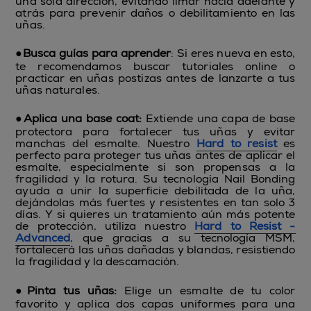
una sola dirección, evitando limar hacia adelante y
atrás para prevenir daños o debilitamiento en las
uñas.
●
Busca guías para aprender
: Si eres nueva en esto,
te recomendamos buscar tutoriales online o
practicar en uñas postizas antes de lanzarte a tus
uñas naturales.
●
Aplica una base coat:
Extiende una capa de base
protectora para fortalecer tus uñas y evitar
manchas del esmalte. Nuestro
Hard to resist
es
perfecto para proteger tus uñas antes de aplicar el
esmalte, especialmente si son propensas a la
fragilidad y la rotura. Su tecnología Nail Bonding
ayuda a unir la superficie debilitada de la uña,
dejándolas más fuertes y resistentes en tan solo 3
días. Y si quieres un tratamiento aún más potente
de protección, utiliza nuestro
Hard to Resist -
Advanced
, que gracias a su tecnología MSM,
fortalecerá las uñas dañadas y blandas, resistiendo
la fragilidad y la descamación.
●
Pinta tus uñas:
Elige un esmalte de tu color
favorito y aplica dos capas uniformes para una