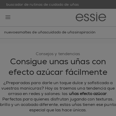
buscador de rutinas de cuidado de uñas
skip to main content
essie
open hamburguer menu
nuevo
esmaltes de uñas
cuidado de uñas
inspiración
Consejos y tendencias
Consigue unas uñas con
efecto azúcar fácilmente
¿Preparadas para darle un toque dulce y sofisticado a
vuestras manicuras? Hoy os traemos una tendencia que
arrasa en redes y salones: las
uñas efecto azúcar
.
Perfectas para quienes disfrutan jugando con texturas,
brillo y un acabado diferente, estas uñas tienen ese punto
especial que las hace únicas.