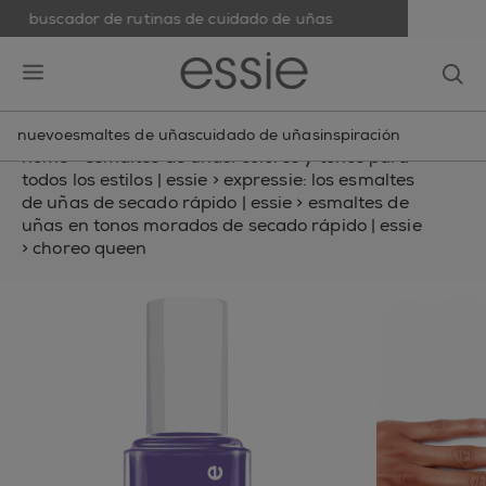
buscador de rutinas de cuidado de uñas
skip to main content
essie
op
open hamburguer menu
nuevo
esmaltes de uñas
cuidado de uñas
inspiración
home
>
esmaltes de uñas: colores y tonos para
todos los estilos | essie
>
expressie: los esmaltes
de uñas de secado rápido | essie
>
esmaltes de
uñas en tonos morados de secado rápido | essie
>
choreo queen