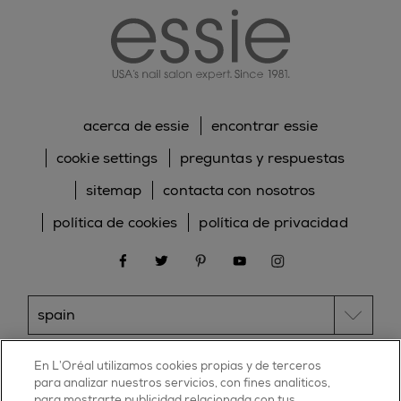
acerca de essie
encontrar essie
cookie settings
preguntas y respuestas
sitemap
contacta con nosotros
política de cookies
política de privacidad
facebook
twitter
pinterest
youtube
instagram
ESSIE
En L’Oréal utilizamos cookies propias y de terceros
para analizar nuestros servicios, con fines analíticos,
30, rue d’Alsace – 92300 Levallois-Perret
para mostrarte publicidad relacionada con tus