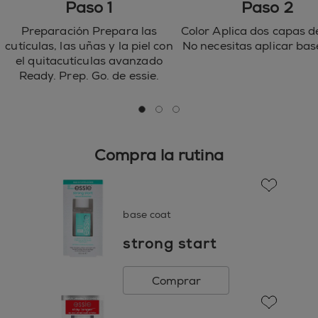
Paso 1
Paso 2
AMMONIUM FERROCYANIDE ● CI 77007 /
ULTRAMARINES ● CI 77000 / ALUMINUM POWDER
Preparación Prepara las
Color Aplica dos capas de
● CI 15850 / RED 7 LAKE ● CI 15880 / RED 34 LAKE ●
cutículas, las uñas y la piel con
No necesitas aplicar bas
CI 15850 / RED 6 LAKE ● CI 77266 / BLACK 2 ● CI
el quitacutículas avanzado
42090 / BLUE 1 LAKE ● CI 77742 / MANGANESE
Ready. Prep. Go. de essie.
VIOLET ● CI 77288 / CHROMIUM OXIDE GREENS ●
CI 77510 / FERRIC FERROCYANIDE ● CI 45410 / RED
28 ● CI 73360 / RED 30 LAKE ● CI 60730 / EXT.
go to 0
go to 1
go to 2
VIOLET 2 ● CI 60725 / VIOLET 2 ● CI 45380 / RED 22
●
Compra la rutina
favorite
base coat
strong start
Comprar
favorite