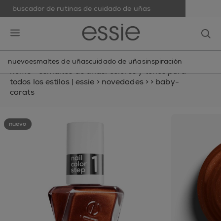
buscador de rutinas de cuidado de uñas
skip to main content
essie
op
open hamburguer menu
nuevo
esmaltes de uñas
cuidado de uñas
inspiración
home
>
esmaltes de uñas: colores y tonos para
todos los estilos | essie
>
novedades
>
>
baby-
carats
nuevo