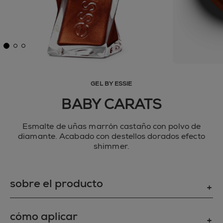
GEL BY ESSIE
BABY CARATS
Esmalte de uñas marrón castaño con polvo de
diamante. Acabado con destellos dorados efecto
shimmer.
sobre el producto
NO SOLO BELLEZA, TAMBIÉN RESISTENCIA
cómo aplicar
Consigue un color con el brillo del diamante y