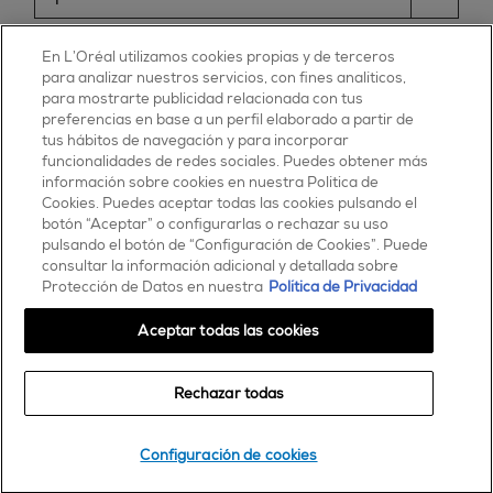
ESSIE
En L’Oréal utilizamos cookies propias y de terceros
para analizar nuestros servicios, con fines analíticos,
30, rue d’Alsace – 92300 Levallois-Perret
para mostrarte publicidad relacionada con tus
FRANCE
preferencias en base a un perfil elaborado a partir de
tus hábitos de navegación y para incorporar
Contáctanos
funcionalidades de redes sociales. Puedes obtener más
900 181 055
información sobre cookies en nuestra Política de
Cookies. Puedes aceptar todas las cookies pulsando el
© 2025 essie todos los derechos reservados
botón “Aceptar” o configurarlas o rechazar su uso
condiciones de uso
pulsando el botón de “Configuración de Cookies”. Puede
consultar la información adicional y detallada sobre
Protección de Datos en nuestra
Política de Privacidad
Aceptar todas las cookies
Rechazar todas
Comprar
Configuración de cookies
encontrar una tienda o salón