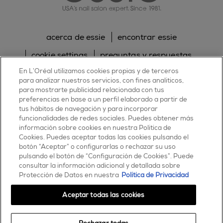
acerca de essie
encontrar essie
cookie settings
preguntas y respuestas
En L’Oréal utilizamos cookies propias y de terceros
sitemap
contacta con nosotros
para analizar nuestros servicios, con fines analíticos,
política de cookies
política de privacidad
para mostrarte publicidad relacionada con tus
preferencias en base a un perfil elaborado a partir de
tus hábitos de navegación y para incorporar
facebook
twitter
pinterest
youtube
instagram
funcionalidades de redes sociales. Puedes obtener más
información sobre cookies en nuestra Política de
Cookies. Puedes aceptar todas las cookies pulsando el
botón “Aceptar” o configurarlas o rechazar su uso
pulsando el botón de “Configuración de Cookies”. Puede
consultar la información adicional y detallada sobre
ESSIE
Protección de Datos en nuestra
Política de Privacidad
30, rue d’Alsace – 92300 Levallois-Perret
FRANCE
Aceptar todas las cookies
Contáctanos