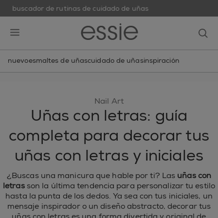
buscador de rutinas de cuidado de uñas
skip to main content
essie
op
open hamburguer menu
nuevo
esmaltes de uñas
cuidado de uñas
inspiración
Nail Art
Uñas con letras: guía
completa para decorar tus
uñas con letras y iniciales
¿Buscas una manicura que hable por ti? Las
uñas con
letras
son la última tendencia para personalizar tu estilo
hasta la punta de los dedos. Ya sea con tus iniciales, un
mensaje inspirador o un diseño abstracto, decorar tus
uñas con letras es una forma divertida y original de