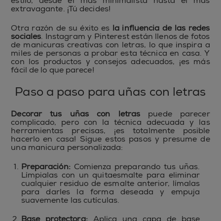
estilo, desde el más minimalista hasta el más
extravagante. ¡Tú decides!
Otra razón de su éxito es
la influencia de las redes
sociales
. Instagram y Pinterest están llenos de fotos
de manicuras creativas con letras, lo que inspira a
miles de personas a probar esta técnica en casa. Y
con los productos y consejos adecuados, ¡es más
fácil de lo que parece!
Paso a paso para uñas con letras
Decorar tus uñas con letras
puede parecer
complicado, pero con la técnica adecuada y las
herramientas precisas, ¡es totalmente posible
hacerlo en casa! Sigue estos pasos y presume de
una manicura personalizada:
Preparación:
Comienza preparando tus uñas.
Límpialas con un quitaesmalte para eliminar
cualquier residuo de esmalte anterior, límalas
para darles la forma deseada y empuja
suavemente las cutículas.
Base protectora:
Aplica una capa de base