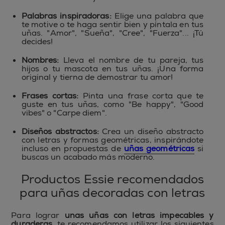
Palabras inspiradoras:
Elige una palabra que
te motive o te haga sentir bien y píntala en tus
uñas. "Amor", "Sueña", "Cree", "Fuerza"... ¡Tú
decides!
Nombres:
Lleva el nombre de tu pareja, tus
hijos o tu mascota en tus uñas. ¡Una forma
original y tierna de demostrar tu amor!
Frases cortas:
Pinta una frase corta que te
guste en tus uñas, como "Be happy", "Good
vibes" o "Carpe diem".
Diseños abstractos:
Crea un diseño abstracto
con letras y formas geométricas, inspirándote
incluso en propuestas de
uñas geométricas
si
buscas un acabado más moderno.
Productos Essie recomendados
para uñas decoradas con letras
Para lograr
unas uñas con letras impecables y
duraderas
, te recomendamos utilizar los siguientes