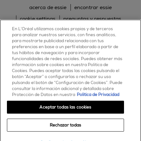
acerca de essie
encontrar essie
cookie settings
preguntas y respuestas
En L’Oréal utilizamos cookies propias y de terceros
sitemap
contacta con nosotros
para analizar nuestros servicios, con fines analíticos,
para mostrarte publicidad relacionada con tus
política de cookies
política de privacidad
preferencias en base a un perfil elaborado a partir de
tus hábitos de navegación y para incorporar
facebook
twitter
pinterest
youtube
instagram
funcionalidades de redes sociales. Puedes obtener más
información sobre cookies en nuestra Política de
Cookies. Puedes aceptar todas las cookies pulsando el
botón “Aceptar” o configurarlas o rechazar su uso
pulsando el botón de “Configuración de Cookies”. Puede
consultar la información adicional y detallada sobre
ESSIE
Protección de Datos en nuestra
Política de Privacidad
30, rue d’Alsace – 92300 Levallois-Perret
FRANCE
Aceptar todas las cookies
Contáctanos
Rechazar todas
900 181 055
© 2025 essie todos los derechos reservados