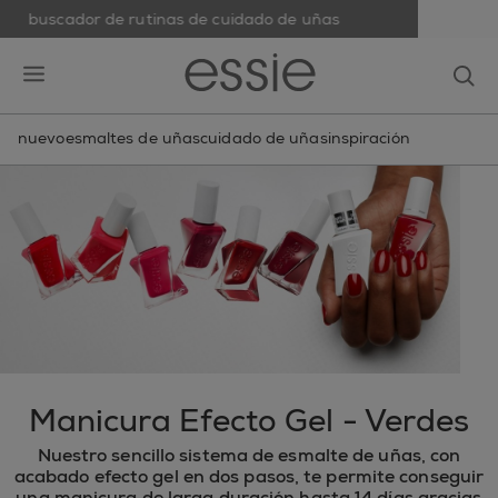
buscador de rutinas de cuidado de uñas
skip to main content
essie
op
open hamburguer menu
nuevo
esmaltes de uñas
cuidado de uñas
inspiración
Manicura Efecto Gel - Verdes
Nuestro sencillo sistema de esmalte de uñas, con
acabado efecto gel en dos pasos, te permite conseguir
una manicura de larga duración hasta 14 días gracias