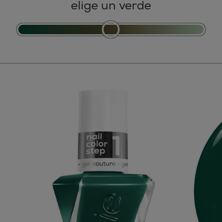
elige un verde
si